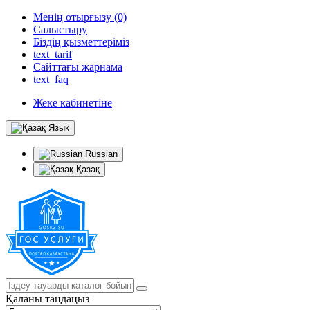
Менің отырғызу (0)
Салыстыру
Біздің қызметтеріміз
text_tarif
Сайттағы жарнама
text_faq
Жеке кабинетіне
Язык
Russian
Қазақ
Қаланы таңдаңыз