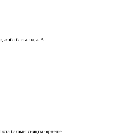
ық жоба басталады. А
люта бағамы сияқты бірнеше