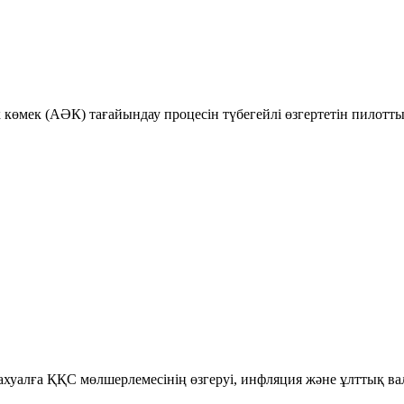
к көмек (АӘК) тағайындау процесін түбегейлі өзгертетін пилотт
уалға ҚҚС мөлшерлемесінің өзгеруі, инфляция және ұлттық ва