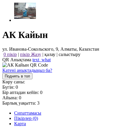
АК Кайын
ул. Иванова-Сокольского, 9, Алматы, Казахстан
0 пікір
|
пікір Жазу
|
қалау
|
салыстыру
QR Анықтама
text_what
Қатені анықтадыңыз ба?
Поднять в топ
Көру саны:
Бүгін:
0
Бір аптадан кейін:
0
Айына:
0
Барлық уақытта:
3
Сипаттамасы
Пікірлер (0)
Карта