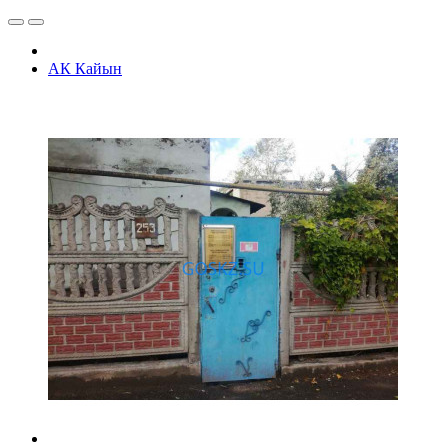
АК Кайын