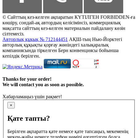
© Сайттың кез-келген ақпаратын КҮТІЛГЕН FORBIDDEN-ға
көшіру, сондай-ақ автордың келісімінсіз, коммерциялық
мақсатта сайттың кез-келген материалын пайдалану көзін
сілтемесіз.
Авторлық құқық № 712144451
АҚШ-тың Нью-Йорктегі
авторлық құқықты қорғау жөніндегі халықаралық
компаниясында тіркелген Берн конвенциясы бойынша
кепілдік берілген.
Thanks for your order!
We will contact you as soon as possible.
Хабарламаңыз үшін рақмет!
×
Қате тапты?
Берілген ақпаратта қате немесе қате тапсаңыз, мекеменің
мекен-жайы немесе телефон нөмірі өзгертілген болса,