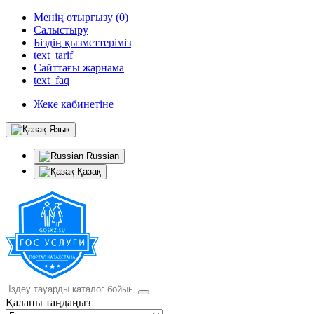
Менің отырғызу (0)
Салыстыру
Біздің қызметтеріміз
text_tarif
Сайттағы жарнама
text_faq
Жеке кабинетіне
Язык
Russian
Қазақ
Қаланы таңдаңыз