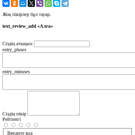
Жоқ пікірлер бұл тауар.
text_review_add «Алга»
Сіздің атыңыз:
entry_pluses
entry_minuses
Сіздің пікір
Рейтингі
Введите код