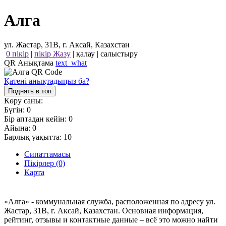
Алга
ул. Жастар, 31В, г. Аксай, Казахстан
0 пікір
|
пікір Жазу
|
қалау
|
салыстыру
QR Анықтама
text_what
Қатені анықтадыңыз ба?
Поднять в топ
Көру саны:
Бүгін:
0
Бір аптадан кейін:
0
Айына:
0
Барлық уақытта:
10
Сипаттамасы
Пікірлер (0)
Карта
«Алга» - коммунальная служба, расположенная по адресу ул.
Жастар, 31В, г. Аксай, Казахстан. Основная информация,
рейтинг, отзывы и контактные данные – всё это можно найти