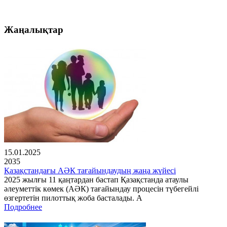
Жаңалықтар
15.01.2025
2035
Қазақстандағы АӘК тағайындаудың жаңа жүйесі
2025 жылғы 11 қаңтардан бастап Қазақстанда атаулы
әлеуметтік көмек (АӘК) тағайындау процесін түбегейлі
өзгертетін пилоттық жоба басталады. А
Подробнее