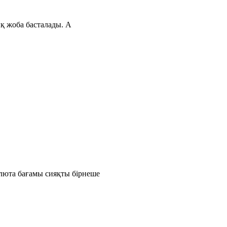
ық жоба басталады. А
люта бағамы сияқты бірнеше