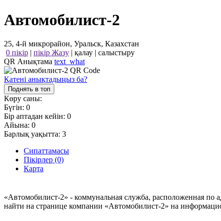
Автомобилист-2
25, 4-й микрорайон, Уральск, Казахстан
0 пікір
|
пікір Жазу
|
қалау
|
салыстыру
QR Анықтама
text_what
Қатені анықтадыңыз ба?
Поднять в топ
Көру саны:
Бүгін:
0
Бір аптадан кейін:
0
Айына:
0
Барлық уақытта:
3
Сипаттамасы
Пікірлер (0)
Карта
«Автомобилист-2» - коммунальная служба, расположенная по ад
найти на странице компании «Автомобилист-2» на информацион