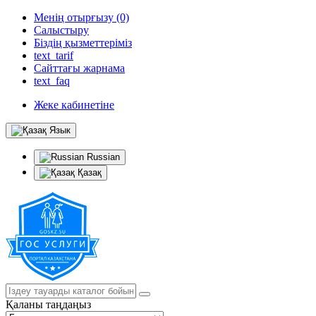
Менің отырғызу (0)
Салыстыру
Біздің қызметтеріміз
text_tarif
Сайттағы жарнама
text_faq
Жеке кабинетіне
Язык
Russian
Қазақ
Қаланы таңдаңыз