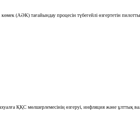
к көмек (АӘК) тағайындау процесін түбегейлі өзгертетін пилотт
уалға ҚҚС мөлшерлемесінің өзгеруі, инфляция және ұлттық ва