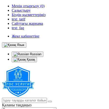
Менің отырғызу (0)
Салыстыру
Біздің қызметтеріміз
text_tarif
Сайттағы жарнама
text_faq
Жеке кабинетіне
Язык
Russian
Қазақ
Қаланы таңдаңыз