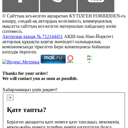
© Сайттың кез-келген ақпаратын КҮТІЛГЕН FORBIDDEN-ға
көшіру, сондай-ақ автордың келісімінсіз, коммерциялық
мақсатта сайттың кез-келген материалын пайдалану көзін
сілтемесіз.
Авторлық құқық № 712144451
АҚШ-тың Нью-Йорктегі
авторлық құқықты қорғау жөніндегі халықаралық
компаниясында тіркелген Берн конвенциясы бойынша
кепілдік берілген.
Thanks for your order!
We will contact you as soon as possible.
Хабарламаңыз үшін рақмет!
×
Қате тапты?
Берілген ақпаратта қате немесе қате тапсаңыз, мекеменің
мекен-жайы немесе телефон нөмірі өзгертілген болса,