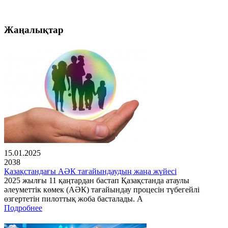
Жаңалықтар
15.01.2025
2038
Қазақстандағы АӘК тағайындаудың жаңа жүйесі
2025 жылғы 11 қаңтардан бастап Қазақстанда атаулы
әлеуметтік көмек (АӘК) тағайындау процесін түбегейлі
өзгертетін пилоттық жоба басталады. А
Подробнее