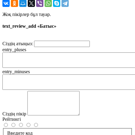
Жоқ пікірлер бұл тауар.
text_review_add «Батыс»
Сіздің атыңыз:
entry_pluses
entry_minuses
Сіздің пікір
Рейтингі
Введите код