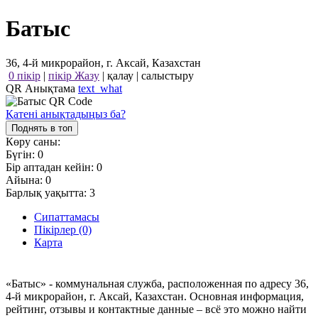
Батыс
36, 4-й микрорайон, г. Аксай, Казахстан
0 пікір
|
пікір Жазу
|
қалау
|
салыстыру
QR Анықтама
text_what
Қатені анықтадыңыз ба?
Поднять в топ
Көру саны:
Бүгін:
0
Бір аптадан кейін:
0
Айына:
0
Барлық уақытта:
3
Сипаттамасы
Пікірлер (0)
Карта
«Батыс» - коммунальная служба, расположенная по адресу 36,
4-й микрорайон, г. Аксай, Казахстан. Основная информация,
рейтинг, отзывы и контактные данные – всё это можно найти