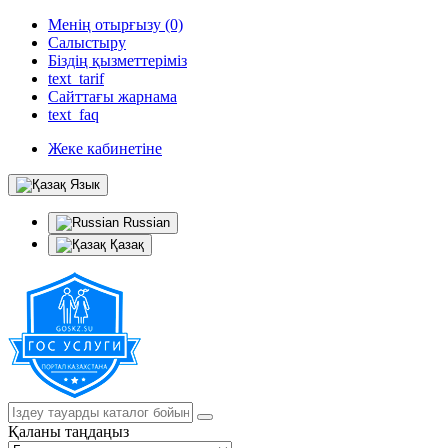
Менің отырғызу (0)
Салыстыру
Біздің қызметтеріміз
text_tarif
Сайттағы жарнама
text_faq
Жеке кабинетіне
Язык
Russian
Қазақ
Қаланы таңдаңыз