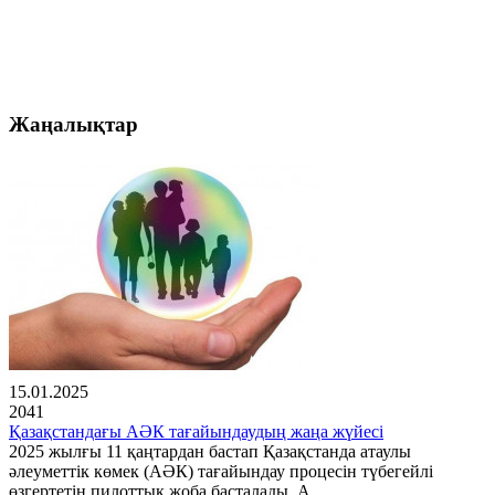
Жаңалықтар
15.01.2025
2041
Қазақстандағы АӘК тағайындаудың жаңа жүйесі
2025 жылғы 11 қаңтардан бастап Қазақстанда атаулы
әлеуметтік көмек (АӘК) тағайындау процесін түбегейлі
өзгертетін пилоттық жоба басталады. А