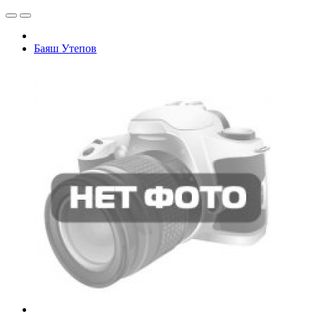
Баяш Утепов