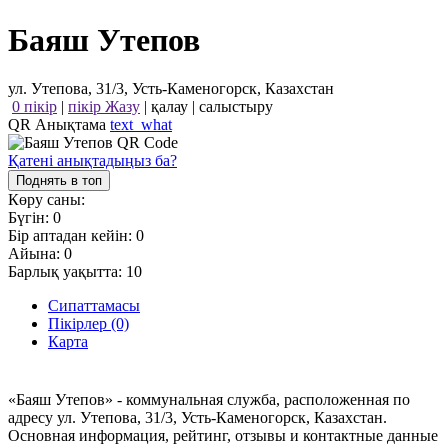
Баяш Утепов
ул. Утепова, 31/3, Усть-Каменогорск, Казахстан
0 пікір
|
пікір Жазу
|
қалау
|
салыстыру
QR Анықтама
text_what
Қатені анықтадыңыз ба?
Поднять в топ
Көру саны:
Бүгін:
0
Бір аптадан кейін:
0
Айына:
0
Барлық уақытта:
10
Сипаттамасы
Пікірлер (0)
Карта
«Баяш Утепов» - коммунальная служба, расположенная по
адресу ул. Утепова, 31/3, Усть-Каменогорск, Казахстан.
Основная информация, рейтинг, отзывы и контактные данные