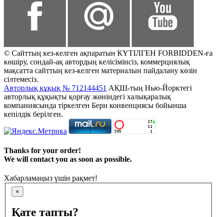
© Сайттың кез-келген ақпаратын КҮТІЛГЕН FORBIDDEN-ға
көшіру, сондай-ақ автордың келісімінсіз, коммерциялық
мақсатта сайттың кез-келген материалын пайдалану көзін
сілтемесіз.
Авторлық құқық № 712144451
АҚШ-тың Нью-Йорктегі
авторлық құқықты қорғау жөніндегі халықаралық
компаниясында тіркелген Берн конвенциясы бойынша
кепілдік берілген.
Thanks for your order!
We will contact you as soon as possible.
Хабарламаңыз үшін рақмет!
×
Қате тапты?