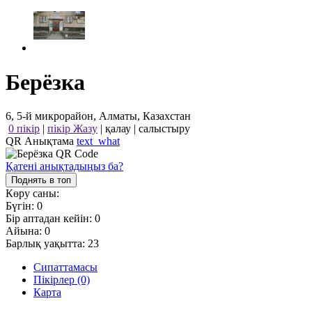
Берёзка
6, 5-й микрорайон, Алматы, Казахстан
0 пікір
|
пікір Жазу
|
қалау
|
салыстыру
QR Анықтама
text_what
Қатені анықтадыңыз ба?
Поднять в топ
Көру саны:
Бүгін:
0
Бір аптадан кейін:
0
Айына:
0
Барлық уақытта:
23
Сипаттамасы
Пікірлер (0)
Карта