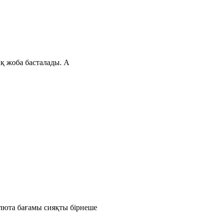
ық жоба басталады. А
люта бағамы сияқты бірнеше