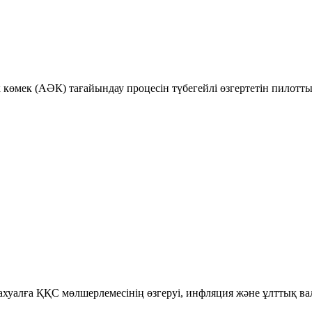
к көмек (АӘК) тағайындау процесін түбегейлі өзгертетін пилотт
уалға ҚҚС мөлшерлемесінің өзгеруі, инфляция және ұлттық ва