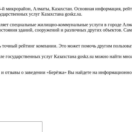
 5-й микрорайон, Алматы, Казахстан. Основная информация, рейт
дарственных услуг Казахстана goskz.su.
авляет специальные жилищно-коммунальные услуги в городе Алма
стояния зданий, сооружений и различных других объектов. Сама
ь точный рейтинг компании. Это может помочь другим пользоват
государственных услуг Казахстана goskz.su можно найти множе
 отзывы о заведении «Берёзка» Вы найдете на информационном 