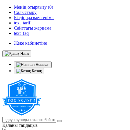
Менің отырғызу (0)
Салыстыру
Біздің қызметтеріміз
text_tarif
Сайттағы жарнама
text_faq
Жеке кабинетіне
Язык
Russian
Қазақ
Қаланы таңдаңыз