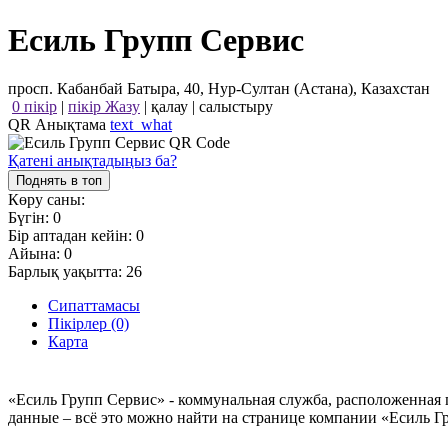
Есиль Групп Сервис
просп. Кабанбай Батыра, 40, Нур-Султан (Астана), Казахстан
0 пікір
|
пікір Жазу
|
қалау
|
салыстыру
QR Анықтама
text_what
Қатені анықтадыңыз ба?
Поднять в топ
Көру саны:
Бүгін:
0
Бір аптадан кейін:
0
Айына:
0
Барлық уақытта:
26
Сипаттамасы
Пікірлер (0)
Карта
«Есиль Групп Сервис» - коммунальная служба, расположенная п
данные – всё это можно найти на странице компании «Есиль Г