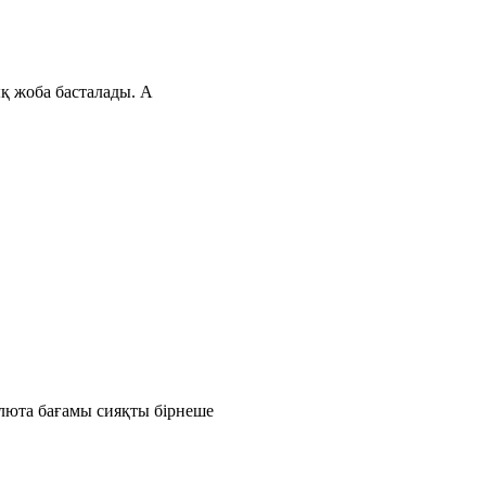
ық жоба басталады. А
люта бағамы сияқты бірнеше