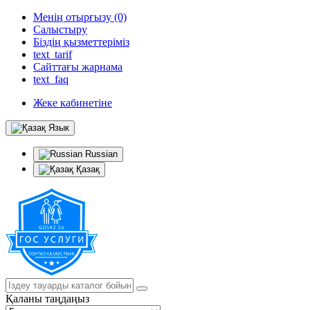
Менің отырғызу (0)
Салыстыру
Біздің қызметтеріміз
text_tarif
Сайттағы жарнама
text_faq
Жеке кабинетіне
Язык
Russian
Қазақ
Қаланы таңдаңыз