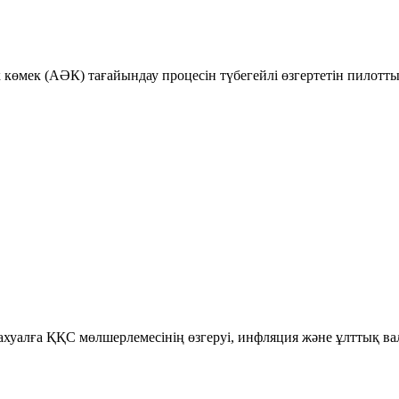
к көмек (АӘК) тағайындау процесін түбегейлі өзгертетін пилотт
уалға ҚҚС мөлшерлемесінің өзгеруі, инфляция және ұлттық ва