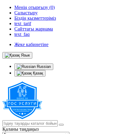
Менің отырғызу (0)
Салыстыру
Біздің қызметтеріміз
text_tarif
Сайттағы жарнама
text_faq
Жеке кабинетіне
Язык
Russian
Қазақ
Қаланы таңдаңыз