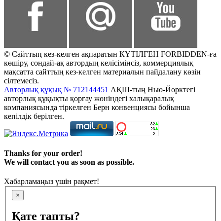
© Сайттың кез-келген ақпаратын КҮТІЛГЕН FORBIDDEN-ға
көшіру, сондай-ақ автордың келісімінсіз, коммерциялық
мақсатта сайттың кез-келген материалын пайдалану көзін
сілтемесіз.
Авторлық құқық № 712144451
АҚШ-тың Нью-Йорктегі
авторлық құқықты қорғау жөніндегі халықаралық
компаниясында тіркелген Берн конвенциясы бойынша
кепілдік берілген.
Thanks for your order!
We will contact you as soon as possible.
Хабарламаңыз үшін рақмет!
×
Қате тапты?