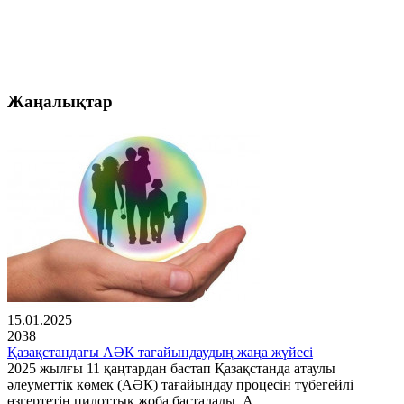
Жаңалықтар
15.01.2025
2038
Қазақстандағы АӘК тағайындаудың жаңа жүйесі
2025 жылғы 11 қаңтардан бастап Қазақстанда атаулы
әлеуметтік көмек (АӘК) тағайындау процесін түбегейлі
өзгертетін пилоттық жоба басталады. А