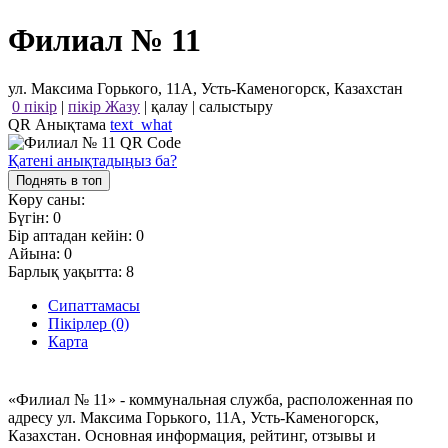
Филиал № 11
ул. Максима Горького, 11А, Усть-Каменогорск, Казахстан
0 пікір
|
пікір Жазу
|
қалау
|
салыстыру
QR Анықтама
text_what
Қатені анықтадыңыз ба?
Поднять в топ
Көру саны:
Бүгін:
0
Бір аптадан кейін:
0
Айына:
0
Барлық уақытта:
8
Сипаттамасы
Пікірлер (0)
Карта
«Филиал № 11» - коммунальная служба, расположенная по
адресу ул. Максима Горького, 11А, Усть-Каменогорск,
Казахстан. Основная информация, рейтинг, отзывы и