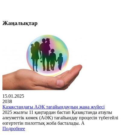
Жаңалықтар
15.01.2025
2038
Қазақстандағы АӘК тағайындаудың жаңа жүйесі
2025 жылғы 11 қаңтардан бастап Қазақстанда атаулы
әлеуметтік көмек (АӘК) тағайындау процесін түбегейлі
өзгертетін пилоттық жоба басталады. А
Подробнее