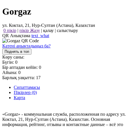
Gorgaz
ул. Коктал, 21, Нур-Султан (Астана), Казахстан
0 пікір
|
пікір Жазу
|
қалау
|
салыстыру
QR Анықтама
text_what
Қатені анықтадыңыз ба?
Поднять в топ
Көру саны:
Бүгін:
0
Бір аптадан кейін:
0
Айына:
0
Барлық уақытта:
17
Сипаттамасы
Пікірлер (0)
Карта
«Gorgaz» - коммунальная служба, расположенная по адресу ул.
Коктал, 21, Нур-Султан (Астана), Казахстан. Основная
информация, рейтинг, отзывы и контактные данные – всё это