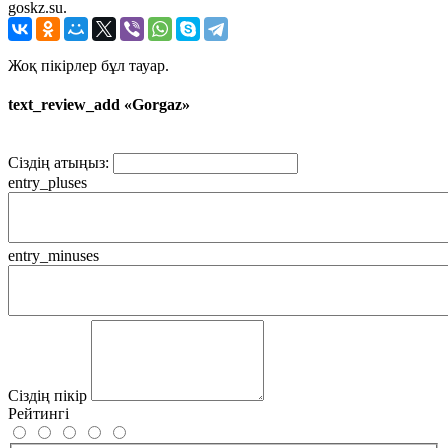
goskz.su.
Жоқ пікірлер бұл тауар.
text_review_add «Gorgaz»
Сіздің атыңыз:
entry_pluses
entry_minuses
Сіздің пікір
Рейтингі