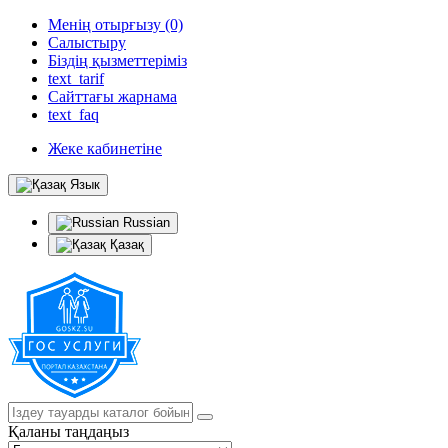
Менің отырғызу (0)
Салыстыру
Біздің қызметтеріміз
text_tarif
Сайттағы жарнама
text_faq
Жеке кабинетіне
Язык
Russian
Қазақ
Қаланы таңдаңыз