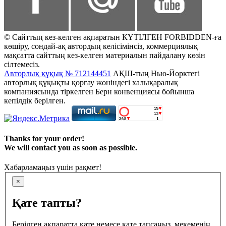
© Сайттың кез-келген ақпаратын КҮТІЛГЕН FORBIDDEN-ға
көшіру, сондай-ақ автордың келісімінсіз, коммерциялық
мақсатта сайттың кез-келген материалын пайдалану көзін
сілтемесіз.
Авторлық құқық № 712144451
АҚШ-тың Нью-Йорктегі
авторлық құқықты қорғау жөніндегі халықаралық
компаниясында тіркелген Берн конвенциясы бойынша
кепілдік берілген.
Thanks for your order!
We will contact you as soon as possible.
Хабарламаңыз үшін рақмет!
×
Қате тапты?
Берілген ақпаратта қате немесе қате тапсаңыз, мекеменің