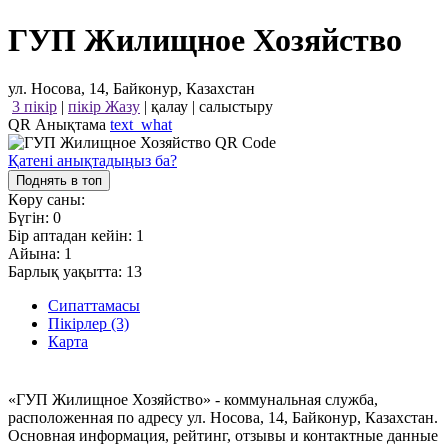
ГУП Жилищное Хозяйство
ул. Носова, 14, Байконур, Казахстан
3 пікір
|
пікір Жазу
|
қалау
|
салыстыру
QR Анықтама
text_what
Қатені анықтадыңыз ба?
Поднять в топ
Көру саны:
Бүгін:
0
Бір аптадан кейін:
1
Айына:
1
Барлық уақытта:
13
Сипаттамасы
Пікірлер (3)
Карта
«ГУП Жилищное Хозяйство» - коммунальная служба,
расположенная по адресу ул. Носова, 14, Байконур, Казахстан.
Основная информация, рейтинг, отзывы и контактные данные