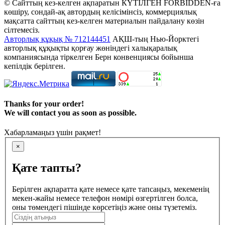
© Сайттың кез-келген ақпаратын КҮТІЛГЕН FORBIDDEN-ға
көшіру, сондай-ақ автордың келісімінсіз, коммерциялық
мақсатта сайттың кез-келген материалын пайдалану көзін
сілтемесіз.
Авторлық құқық № 712144451
АҚШ-тың Нью-Йорктегі
авторлық құқықты қорғау жөніндегі халықаралық
компаниясында тіркелген Берн конвенциясы бойынша
кепілдік берілген.
Thanks for your order!
We will contact you as soon as possible.
Хабарламаңыз үшін рақмет!
×
Қате тапты?
Берілген ақпаратта қате немесе қате тапсаңыз, мекеменің
мекен-жайы немесе телефон нөмірі өзгертілген болса,
оны төмендегі пішінде көрсетіңіз және оны түзетеміз.