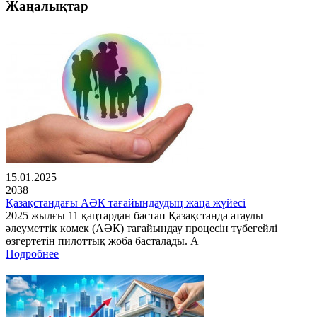
Жаңалықтар
15.01.2025
2038
Қазақстандағы АӘК тағайындаудың жаңа жүйесі
2025 жылғы 11 қаңтардан бастап Қазақстанда атаулы
әлеуметтік көмек (АӘК) тағайындау процесін түбегейлі
өзгертетін пилоттық жоба басталады. А
Подробнее