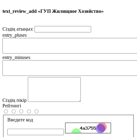
text_review_add «ГУП Жилищное Хозяйство»
Сіздің атыңыз:
entry_pluses
entry_minuses
Сіздің пікір
Рейтингі
Введите код