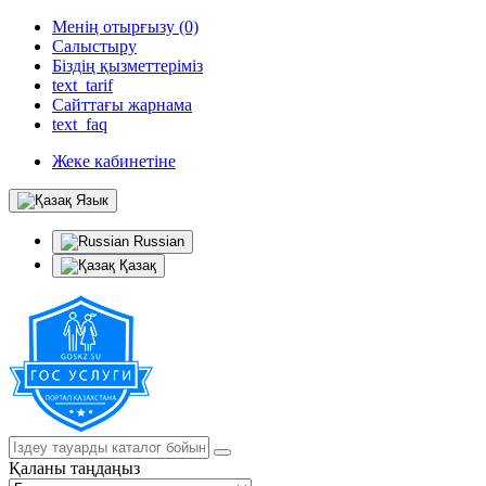
Менің отырғызу (0)
Салыстыру
Біздің қызметтеріміз
text_tarif
Сайттағы жарнама
text_faq
Жеке кабинетіне
Язык
Russian
Қазақ
Қаланы таңдаңыз