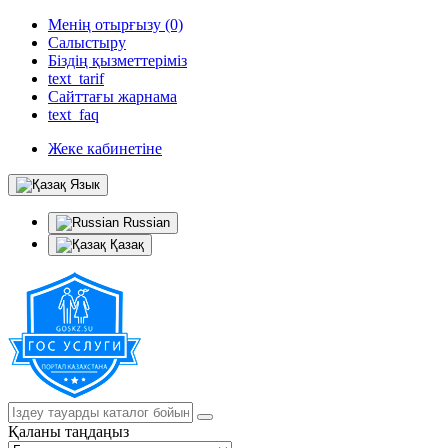
Менің отырғызу (0)
Салыстыру
Біздің қызметтеріміз
text_tarif
Сайттағы жарнама
text_faq
Жеке кабинетіне
Язык
Russian
Қазақ
Қаланы таңдаңыз