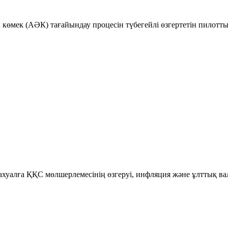
к көмек (АӘК) тағайындау процесін түбегейлі өзгертетін пилотт
уалға ҚҚС мөлшерлемесінің өзгеруі, инфляция және ұлттық ва