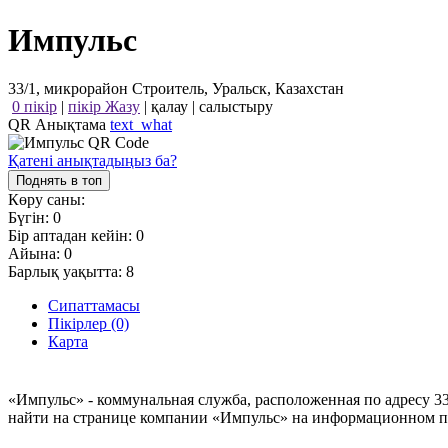
Импульс
33/1, микрорайон Строитель, Уральск, Казахстан
0 пікір
|
пікір Жазу
|
қалау
|
салыстыру
QR Анықтама
text_what
Қатені анықтадыңыз ба?
Поднять в топ
Көру саны:
Бүгін:
0
Бір аптадан кейін:
0
Айына:
0
Барлық уақытта:
8
Сипаттамасы
Пікірлер (0)
Карта
«Импульс» - коммунальная служба, расположенная по адресу 33
найти на странице компании «Импульс» на информационном пор