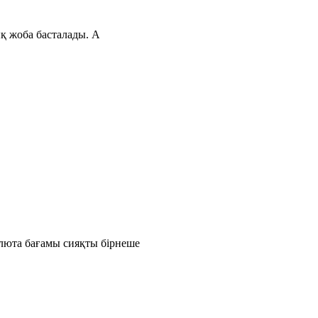
ық жоба басталады. А
люта бағамы сияқты бірнеше