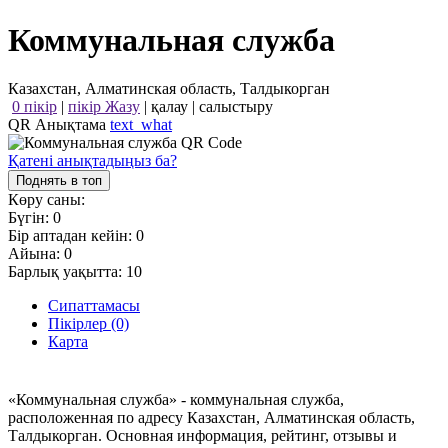
Коммунальная служба
Казахстан, Алматинская область, Талдыкорган
0 пікір
|
пікір Жазу
|
қалау
|
салыстыру
QR Анықтама
text_what
Қатені анықтадыңыз ба?
Поднять в топ
Көру саны:
Бүгін:
0
Бір аптадан кейін:
0
Айына:
0
Барлық уақытта:
10
Сипаттамасы
Пікірлер (0)
Карта
«Коммунальная служба» - коммунальная служба,
расположенная по адресу Казахстан, Алматинская область,
Талдыкорган. Основная информация, рейтинг, отзывы и