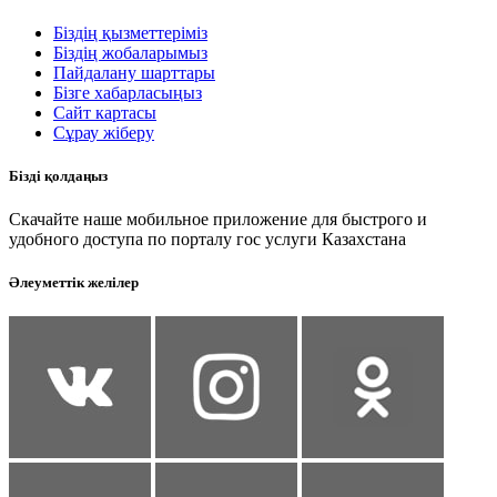
Біздің қызметтеріміз
Біздің жобаларымыз
Пайдалану шарттары
Бізге хабарласыңыз
Сайт картасы
Сұрау жіберу
Бізді қолдаңыз
Скачайте наше мобильное приложение для быстрого и
удобного доступа по порталу гос услуги Казахстана
Әлеуметтік желілер