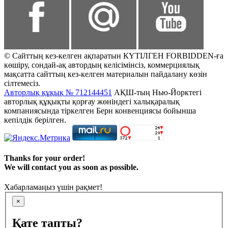
© Сайттың кез-келген ақпаратын КҮТІЛГЕН FORBIDDEN-ға
көшіру, сондай-ақ автордың келісімінсіз, коммерциялық
мақсатта сайттың кез-келген материалын пайдалану көзін
сілтемесіз.
Авторлық құқық № 712144451
АҚШ-тың Нью-Йорктегі
авторлық құқықты қорғау жөніндегі халықаралық
компаниясында тіркелген Берн конвенциясы бойынша
кепілдік берілген.
Thanks for your order!
We will contact you as soon as possible.
Хабарламаңыз үшін рақмет!
×
Қате тапты?