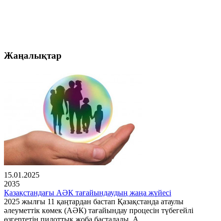
Жаңалықтар
15.01.2025
2035
Қазақстандағы АӘК тағайындаудың жаңа жүйесі
2025 жылғы 11 қаңтардан бастап Қазақстанда атаулы
әлеуметтік көмек (АӘК) тағайындау процесін түбегейлі
өзгертетін пилоттық жоба басталады. А