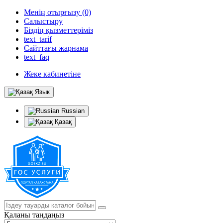
Менің отырғызу (0)
Салыстыру
Біздің қызметтеріміз
text_tarif
Сайттағы жарнама
text_faq
Жеке кабинетіне
Язык
Russian
Қазақ
Қаланы таңдаңыз