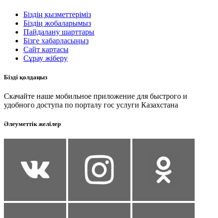
Біздің қызметтеріміз
Біздің жобаларымыз
Пайдалану шарттары
Бізге хабарласыңыз
Сайт картасы
Сұрау жіберу
Бізді қолдаңыз
Скачайте наше мобильное приложение для быстрого и
удобного доступа по порталу гос услуги Казахстана
Әлеуметтік желілер