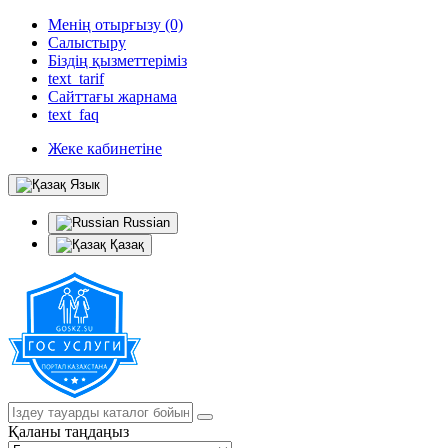
Менің отырғызу (0)
Салыстыру
Біздің қызметтеріміз
text_tarif
Сайттағы жарнама
text_faq
Жеке кабинетіне
Язык
Russian
Қазақ
Қаланы таңдаңыз