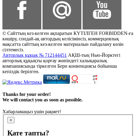
© Сайттың кез-келген ақпаратын КҮТІЛГЕН FORBIDDEN-ға
көшіру, сондай-ақ автордың келісімінсіз, коммерциялық
мақсатта сайттың кез-келген материалын пайдалану көзін
сілтемесіз.
Авторлық құқық № 712144451
АҚШ-тың Нью-Йорктегі
авторлық құқықты қорғау жөніндегі халықаралық
компаниясында тіркелген Берн конвенциясы бойынша
кепілдік берілген.
Thanks for your order!
We will contact you as soon as possible.
Хабарламаңыз үшін рақмет!
×
Қате тапты?