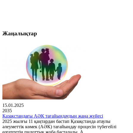
Жаңалықтар
15.01.2025
2035
Қазақстандағы АӘК тағайындаудың жаңа жүйесі
2025 жылғы 11 қаңтардан бастап Қазақстанда атаулы
әлеуметтік көмек (АӘК) тағайындау процесін түбегейлі
өзгертетін пилоттық жоба басталады. А