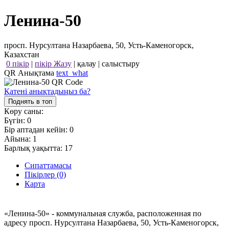
Ленина-50
просп. Нурсултана Назарбаева, 50, Усть-Каменогорск,
Казахстан
0 пікір
|
пікір Жазу
|
қалау
|
салыстыру
QR Анықтама
text_what
Қатені анықтадыңыз ба?
Поднять в топ
Көру саны:
Бүгін:
0
Бір аптадан кейін:
0
Айына:
1
Барлық уақытта:
17
Сипаттамасы
Пікірлер (0)
Карта
«Ленина-50» - коммунальная служба, расположенная по
адресу просп. Нурсултана Назарбаева, 50, Усть-Каменогорск,