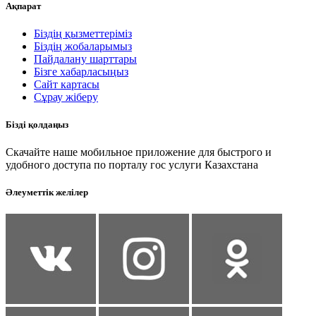
Ақпарат
Біздің қызметтеріміз
Біздің жобаларымыз
Пайдалану шарттары
Бізге хабарласыңыз
Сайт картасы
Сұрау жіберу
Бізді қолдаңыз
Скачайте наше мобильное приложение для быстрого и
удобного доступа по порталу гос услуги Казахстана
Әлеуметтік желілер