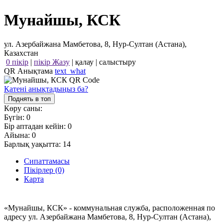
Мунайшы, КСК
ул. Азербайжана Мамбетова, 8, Нур-Султан (Астана),
Казахстан
0 пікір
|
пікір Жазу
|
қалау
|
салыстыру
QR Анықтама
text_what
Қатені анықтадыңыз ба?
Поднять в топ
Көру саны:
Бүгін:
0
Бір аптадан кейін:
0
Айына:
0
Барлық уақытта:
14
Сипаттамасы
Пікірлер (0)
Карта
«Мунайшы, КСК» - коммунальная служба, расположенная по
адресу ул. Азербайжана Мамбетова, 8, Нур-Султан (Астана),