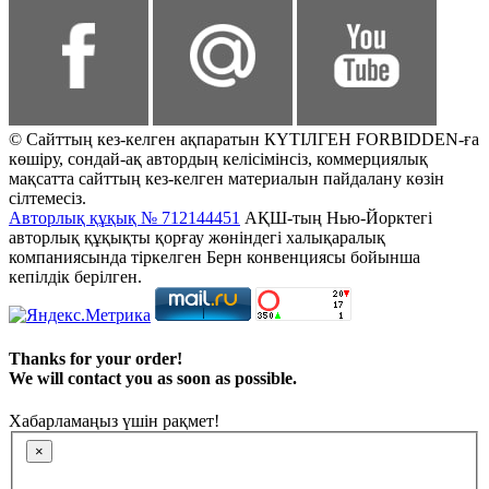
© Сайттың кез-келген ақпаратын КҮТІЛГЕН FORBIDDEN-ға
көшіру, сондай-ақ автордың келісімінсіз, коммерциялық
мақсатта сайттың кез-келген материалын пайдалану көзін
сілтемесіз.
Авторлық құқық № 712144451
АҚШ-тың Нью-Йорктегі
авторлық құқықты қорғау жөніндегі халықаралық
компаниясында тіркелген Берн конвенциясы бойынша
кепілдік берілген.
Thanks for your order!
We will contact you as soon as possible.
Хабарламаңыз үшін рақмет!
×