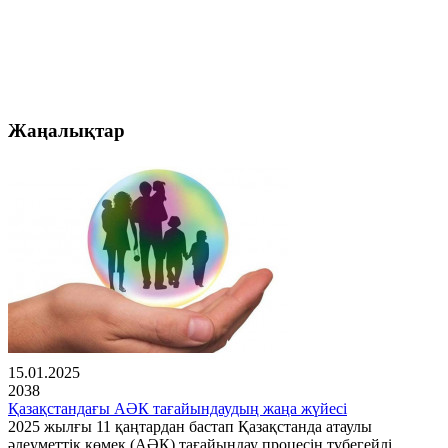
Жаңалықтар
15.01.2025
2038
Қазақстандағы АӘК тағайындаудың жаңа жүйесі
2025 жылғы 11 қаңтардан бастап Қазақстанда атаулы
әлеуметтік көмек (АӘК) тағайындау процесін түбегейлі