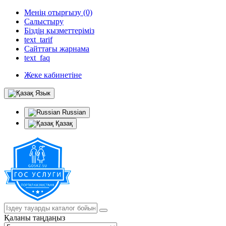
Менің отырғызу (0)
Салыстыру
Біздің қызметтеріміз
text_tarif
Сайттағы жарнама
text_faq
Жеке кабинетіне
Язык
Russian
Қазақ
Қаланы таңдаңыз