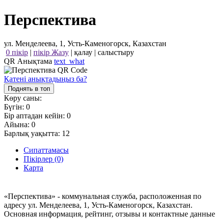
Перспектива
ул. Менделеева, 1, Усть-Каменогорск, Казахстан
0 пікір
|
пікір Жазу
|
қалау
|
салыстыру
QR Анықтама
text_what
Қатені анықтадыңыз ба?
Поднять в топ
Көру саны:
Бүгін:
0
Бір аптадан кейін:
0
Айына:
0
Барлық уақытта:
12
Сипаттамасы
Пікірлер (0)
Карта
«Перспектива» - коммунальная служба, расположенная по
адресу ул. Менделеева, 1, Усть-Каменогорск, Казахстан.
Основная информация, рейтинг, отзывы и контактные данные