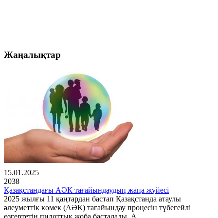
Жаңалықтар
15.01.2025
2038
Қазақстандағы АӘК тағайындаудың жаңа жүйесі
2025 жылғы 11 қаңтардан бастап Қазақстанда атаулы
әлеуметтік көмек (АӘК) тағайындау процесін түбегейлі
өзгертетін пилоттық жоба басталады. А