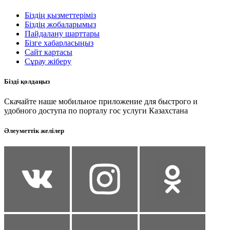
Біздің қызметтеріміз
Біздің жобаларымыз
Пайдалану шарттары
Бізге хабарласыңыз
Сайт картасы
Сұрау жіберу
Бізді қолдаңыз
Скачайте наше мобильное приложение для быстрого и
удобного доступа по порталу гос услуги Казахстана
Әлеуметтік желілер