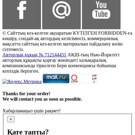
© Сайттың кез-келген ақпаратын КҮТІЛГЕН FORBIDDEN-ға
көшіру, сондай-ақ автордың келісімінсіз, коммерциялық
мақсатта сайттың кез-келген материалын пайдалану көзін
сілтемесіз.
Авторлық құқық № 712144451
АҚШ-тың Нью-Йорктегі
авторлық құқықты қорғау жөніндегі халықаралық
компаниясында тіркелген Берн конвенциясы бойынша
кепілдік берілген.
Thanks for your order!
We will contact you as soon as possible.
Хабарламаңыз үшін рақмет!
×
Қате тапты?