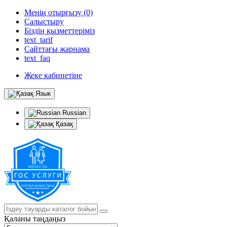
Менің отырғызу (0)
Салыстыру
Біздің қызметтеріміз
text_tarif
Сайттағы жарнама
text_faq
Жеке кабинетіне
Язык
Russian
Қазақ
Қаланы таңдаңыз