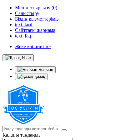
Менің отырғызу (0)
Салыстыру
Біздің қызметтеріміз
text_tarif
Сайттағы жарнама
text_faq
Жеке кабинетіне
Язык
Russian
Қазақ
Қаланы таңдаңыз