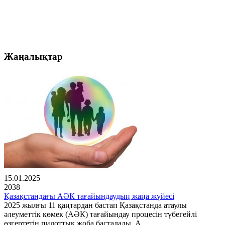
Жаңалықтар
15.01.2025
2038
Қазақстандағы АӘК тағайындаудың жаңа жүйесі
2025 жылғы 11 қаңтардан бастап Қазақстанда атаулы
әлеуметтік көмек (АӘК) тағайындау процесін түбегейлі
өзгертетін пилоттық жоба басталады. А