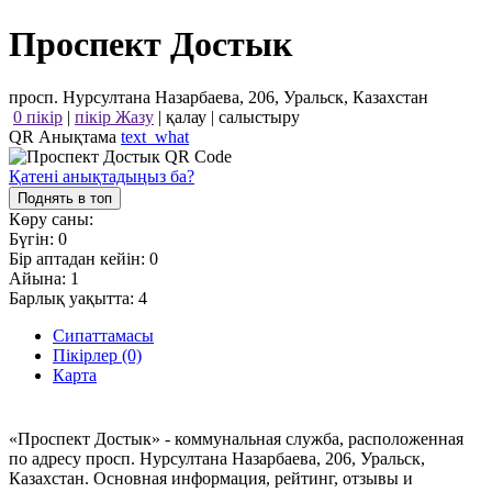
Проспект Достык
просп. Нурсултана Назарбаева, 206, Уральск, Казахстан
0 пікір
|
пікір Жазу
|
қалау
|
салыстыру
QR Анықтама
text_what
Қатені анықтадыңыз ба?
Поднять в топ
Көру саны:
Бүгін:
0
Бір аптадан кейін:
0
Айына:
1
Барлық уақытта:
4
Сипаттамасы
Пікірлер (0)
Карта
«Проспект Достык» - коммунальная служба, расположенная
по адресу просп. Нурсултана Назарбаева, 206, Уральск,
Казахстан. Основная информация, рейтинг, отзывы и