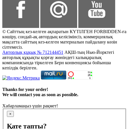
© Сайттың кез-келген ақпаратын КҮТІЛГЕН FORBIDDEN-ға
көшіру, сондай-ақ автордың келісімінсіз, коммерциялық
мақсатта сайттың кез-келген материалын пайдалану көзін
сілтемесіз.
Авторлық құқық № 712144451
АҚШ-тың Нью-Йорктегі
авторлық құқықты қорғау жөніндегі халықаралық
компаниясында тіркелген Берн конвенциясы бойынша
кепілдік берілген.
Thanks for your order!
We will contact you as soon as possible.
Хабарламаңыз үшін рақмет!
×
Қате тапты?