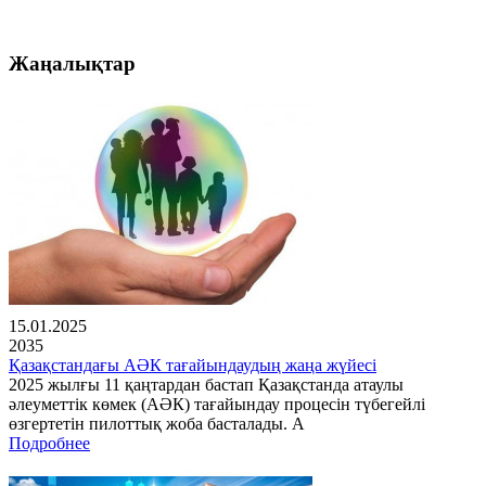
Жаңалықтар
15.01.2025
2035
Қазақстандағы АӘК тағайындаудың жаңа жүйесі
2025 жылғы 11 қаңтардан бастап Қазақстанда атаулы
әлеуметтік көмек (АӘК) тағайындау процесін түбегейлі
өзгертетін пилоттық жоба басталады. А
Подробнее