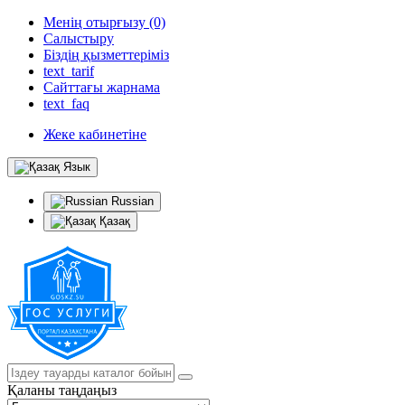
Менің отырғызу (0)
Салыстыру
Біздің қызметтеріміз
text_tarif
Сайттағы жарнама
text_faq
Жеке кабинетіне
Язык
Russian
Қазақ
Қаланы таңдаңыз