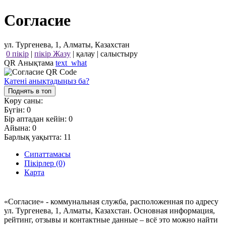
Согласие
ул. Тургенева, 1, Алматы, Казахстан
0 пікір
|
пікір Жазу
|
қалау
|
салыстыру
QR Анықтама
text_what
Қатені анықтадыңыз ба?
Поднять в топ
Көру саны:
Бүгін:
0
Бір аптадан кейін:
0
Айына:
0
Барлық уақытта:
11
Сипаттамасы
Пікірлер (0)
Карта
«Согласие» - коммунальная служба, расположенная по адресу
ул. Тургенева, 1, Алматы, Казахстан. Основная информация,
рейтинг, отзывы и контактные данные – всё это можно найти