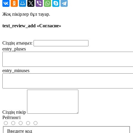
Жоқ пікірлер бұл тауар.
text_review_add «Согласие»
Сіздің атыңыз:
entry_pluses
entry_minuses
Сіздің пікір
Рейтингі
Введите код