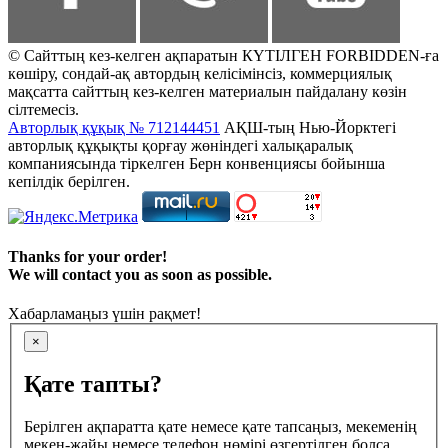
© Сайттың кез-келген ақпаратын КҮТІЛГЕН FORBIDDEN-ға
көшіру, сондай-ақ автордың келісімінсіз, коммерциялық
мақсатта сайттың кез-келген материалын пайдалану көзін
сілтемесіз.
Авторлық құқық № 712144451
АҚШ-тың Нью-Йорктегі
авторлық құқықты қорғау жөніндегі халықаралық
компаниясында тіркелген Берн конвенциясы бойынша
кепілдік берілген.
Thanks for your order!
We will contact you as soon as possible.
Хабарламаңыз үшін рақмет!
×
Қате тапты?
Берілген ақпаратта қате немесе қате тапсаңыз, мекеменің
мекен-жайы немесе телефон нөмірі өзгертілген болса,