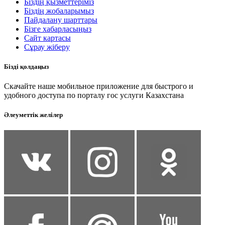
Біздің қызметтеріміз
Біздің жобаларымыз
Пайдалану шарттары
Бізге хабарласыңыз
Сайт картасы
Сұрау жіберу
Бізді қолдаңыз
Скачайте наше мобильное приложение для быстрого и
удобного доступа по порталу гос услуги Казахстана
Әлеуметтік желілер