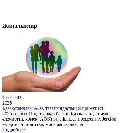
Жаңалықтар
15.01.2025
2035
Қазақстандағы АӘК тағайындаудың жаңа жүйесі
2025 жылғы 11 қаңтардан бастап Қазақстанда атаулы
әлеуметтік көмек (АӘК) тағайындау процесін түбегейлі
өзгертетін пилоттық жоба басталады. А
Подробнее