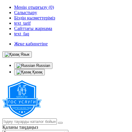
Менің отырғызу (0)
Салыстыру
Біздің қызметтеріміз
text_tarif
Сайттағы жарнама
text_faq
Жеке кабинетіне
Язык
Russian
Қазақ
Қаланы таңдаңыз