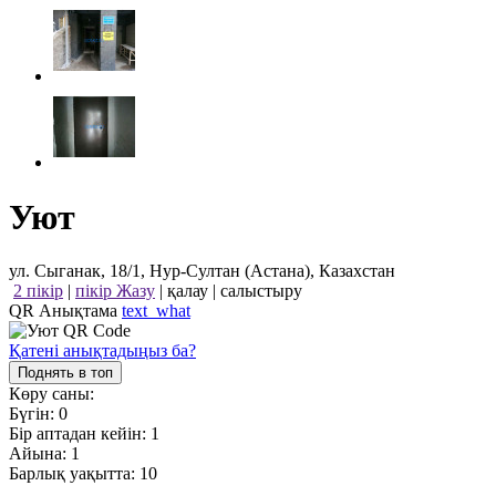
Уют
ул. Сыганак, 18/1, Нур-Султан (Астана), Казахстан
2 пікір
|
пікір Жазу
|
қалау
|
салыстыру
QR Анықтама
text_what
Қатені анықтадыңыз ба?
Поднять в топ
Көру саны:
Бүгін:
0
Бір аптадан кейін:
1
Айына:
1
Барлық уақытта:
10