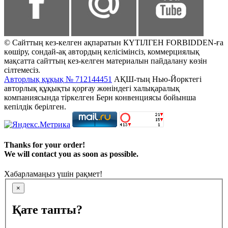
© Сайттың кез-келген ақпаратын КҮТІЛГЕН FORBIDDEN-ға
көшіру, сондай-ақ автордың келісімінсіз, коммерциялық
мақсатта сайттың кез-келген материалын пайдалану көзін
сілтемесіз.
Авторлық құқық № 712144451
АҚШ-тың Нью-Йорктегі
авторлық құқықты қорғау жөніндегі халықаралық
компаниясында тіркелген Берн конвенциясы бойынша
кепілдік берілген.
Thanks for your order!
We will contact you as soon as possible.
Хабарламаңыз үшін рақмет!
×
Қате тапты?