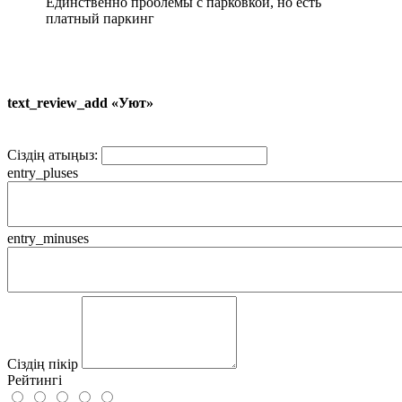
Единственно проблемы с парковкой, но есть
платный паркинг
text_review_add «Уют»
Сіздің атыңыз:
entry_pluses
entry_minuses
Сіздің пікір
Рейтингі