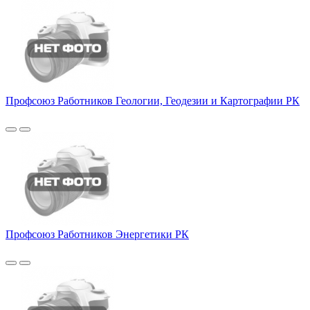
Профсоюз Работников Геологии, Геодезии и Картографии РК
Профсоюз Работников Энергетики РК