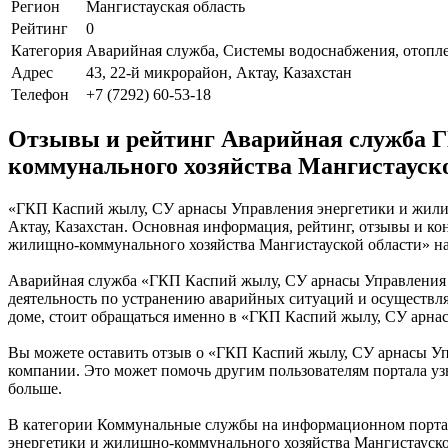
Регион
Мангистауская область
Рейтинг
0
Категория
Аварийная служба, Системы водоснабжения, отопл
Адрес
43, 22-й микрорайон, Актау, Казахстан
Телефон
+7 (7292) 60-53-18
Отзывы и рейтинг Аварийная служба Г
коммунального хозяйства Мангистауск
«ГКП Каспий жылу, СУ арнасы Управления энергетики и жилищн
Актау, Казахстан. Основная информация, рейтинг, отзывы и к
жилищно-коммунального хозяйства Мангистауской области» на
Аварийная служба «ГКП Каспий жылу, СУ арнасы Управления э
деятельность по устранению аварийных ситуаций и осуществл
доме, стоит обращаться именно в «ГКП Каспий жылу, СУ арна
Вы можете оставить отзыв о «ГКП Каспий жылу, СУ арнасы Уп
компании. Это может помочь другим пользователям портала у
больше.
В категории Коммунальные службы на информационном портал
энергетики и жилищно-коммунального хозяйства Мангистауской