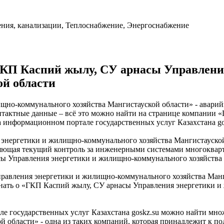
ения, канализации, Теплоснабжение, Энергоснабжение
КП Каспий жылу, СУ арнасы Управлени
ой области
о-коммунального хозяйства Мангистауской области» - аварийна
онтактные данные – всё это можно найти на странице компании
 информационном портале государственных услуг Казахстана go
нергетики и жилищно-коммунального хозяйства Мангистауской 
яющая текущий контроль за инженерными системами многокварт
сы Управления энергетики и жилищно-коммунального хозяйства 
равления энергетики и жилищно-коммунального хозяйства Манг
знать о «ГКП Каспий жылу, СУ арнасы Управления энергетики и
е государственных услуг Казахстана goskz.su можно найти мн
 области» - одна из таких компаний, которая принадлежит к п