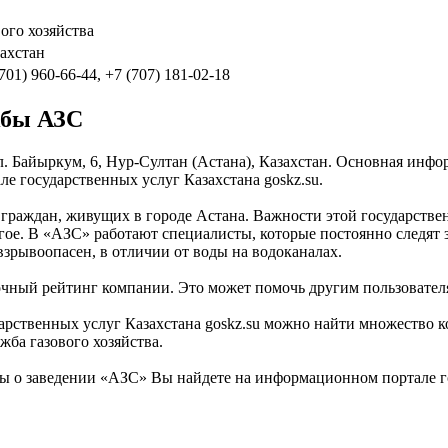
го хозяйства
захстан
(701) 960-66-44, +7 (707) 181-02-18
жбы АЗС
л. Байыркум, 6, Нур-Султан (Астана), Казахстан. Основная инфо
 государственных услуг Казахстана goskz.su.
 граждан, живущих в городе Астана. Важности этой государствен
угое. В «АЗС» работают специалисты, которые постоянно следят 
взрывоопасен, в отличии от воды на водоканалах.
очный рейтинг компании. Это может помочь другим пользовател
рственных услуг Казахстана goskz.su можно найти множество ко
ба газового хозяйства.
 о заведении «АЗС» Вы найдете на информационном портале гос