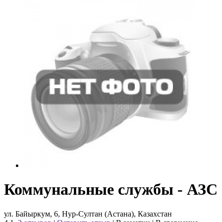
Коммунальные службы - АЗС
ул. Байыркум, 6, Нур-Султан (Астана), Казахстан