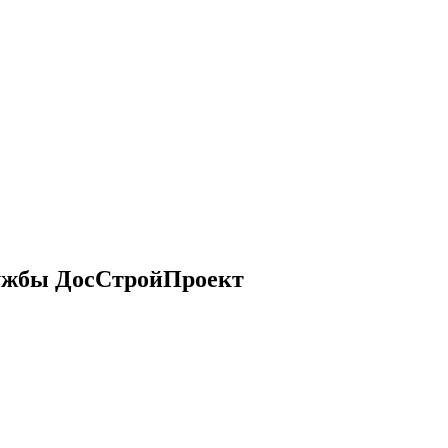
ужбы ДосСтройПроект