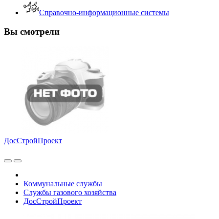
Справочно-информационные системы
Вы смотрели
ДосСтройПроект
Коммунальные службы
Службы газового хозяйства
ДосСтройПроект