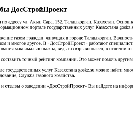
жбы ДосСтройПроект
 по адресу ул. Акын Сара, 152, Талдыкорган, Казахстан. Основн
рмационном портале государственных услуг Казахстана goskz.s
жение газом граждан, живущих в городе Талдыкорган. Важности 
азом и многое другое. В «ДосСтройПроект» работают специалисты
ования максимально важна, ведь газ взрывоопасен, в отличии от
 составить точный рейтинг компании. Это может помочь другим
 государственных услуг Казахстана goskz.su можно найти множ
дование, Служба газового хозяйства.
и отзывы о заведении «ДосСтройПроект» Вы найдете на информ