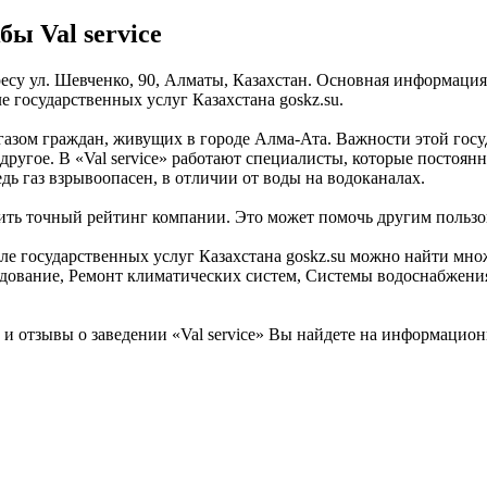
ы Val service
адресу ул. Шевченко, 90, Алматы, Казахстан. Основная информаци
е государственных услуг Казахстана goskz.su.
е газом граждан, живущих в городе Алма-Ата. Важности этой гос
 другое. В «Val service» работают специалисты, которые постоян
дь газ взрывоопасен, в отличии от воды на водоканалах.
вить точный рейтинг компании. Это может помочь другим пользова
государственных услуг Казахстана goskz.su можно найти множес
дование, Ремонт климатических систем, Системы водоснабжения,
отзывы о заведении «Val service» Вы найдете на информационно