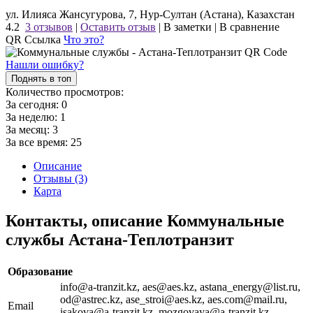
ул. Илияса Жансугурова, 7, Нур-Султан (Астана), Казахстан
4.2
3 отзывов
|
Оставить отзыв
|
В заметки
|
В сравнение
QR Ссылка
Что это?
Нашли ошибку?
Поднять в топ
Количество просмотров:
За сегодня:
0
За неделю:
1
За месяц:
3
За все время:
25
Описание
Отзывы (3)
Карта
Контакты, описание Коммунальные
службы Астана-Теплотранзит
Образование
info@a-tranzit.kz, aes@aes.kz, astana_energy@list.ru,
od@astrec.kz, ase_stroi@aes.kz, aes.com@mail.ru,
Email
isakova@a-tranzit.kz, mozgovaya@a-tranzit.kz,