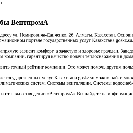
н
жбы ВентпромА
дресу ул. Немировича-Данченко, 26, Алматы, Казахстан. Основн
мационном портале государственных услуг Казахстана goskz.su
напрямую зависит комфорт, а зачастую и здоровье граждан. Зав
м компании, гарантируя качество подачи теплоснабжения в дома
авить точный рейтинг компании. Это может помочь другим поль
 государственных услуг Казахстана goskz.su можно найти множ
климатических систем, Системы вентиляции, Системы водоснабж
 отзывы о заведении «ВентпромА» Вы найдете на информационн