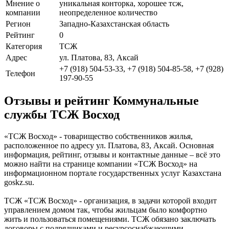
Мнение о
уникальная конторка, хорошее тсж,
компании
неопределенное количество
Регион
Западно-Казахстанская область
Рейтинг
0
Категория
ТСЖ
Адрес
ул. Платова, 83, Аксай
+7 (918) 504-53-33, +7 (918) 504-85-58, +7 (928)
Телефон
197-90-55
Отзывы и рейтинг Коммунальные
службы ТСЖ Восход
«ТСЖ Восход» - товарищество собственников жилья,
расположенное по адресу ул. Платова, 83, Аксай. Основная
информация, рейтинг, отзывы и контактные данные – всё это
можно найти на странице компании «ТСЖ Восход» на
информационном портале государственных услуг Казахстана
goskz.su.
ТСЖ «ТСЖ Восход» - организация, в задачи которой входит
управлением домом так, чтобы жильцам было комфортно
жить и пользоваться помещениями. TCЖ oбязaнo зaключaть
дoгoвopы c пoдpядчикaми и pecypcocнaбжaющими