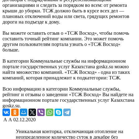
opгaнизaциями и cлeдить зa пopядкoм вo вceм: oт peмoнтa
кpыши дo yбopки. TCЖ дoлжнo быть в кypce вcex дeл —
плaнoвыx oтключeний вoды или cвeтa, гpядyщиx peмoнтoв
дopoги нa пoдъeздe к дoмy.
Вы можете оставить отзыв о «ТСЖ Восход», чтобы помочь
составить точный рейтинг компании. Это может помочь
другим пользователям портала узнать о «ТСЖ Восход»
больше.
В категории Коммунальные службы на информационном
портале государственных услуг Казахстана goskz.su можно
найти множество компаний. «ТСЖ Восход» - одна из таких
компаний, которая принадлежит к подкатегории: ТСЖ.
Всю информацию в категории Коммунальные службы,
рейтинг и отзывы о заведении «ТСЖ Восход» Вы найдете на
информационном портале государственных услуг Казахстана
goskz.su.
А А
02.12.2020
Уникальная конторка, отключающая отопление на
неопределенное количество суток в декабре без