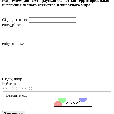
text_review_add «Атырауская областная территориальная
инспекция лесного хозяйства и животного мира»
Сіздің атыңыз:
entry_pluses
entry_minuses
Сіздің пікір
Рейтингі
Введите код
Жалғастыру