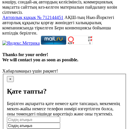
көшіру, сондай-ақ автордың келісімінсіз, коммерциялық
мақсатта сайттың кез-келген материалын пайдалану көзін
сілтемесіз.
Авторлық құқық № 712144451
АҚШ-тың Нью-Йорктегі
авторлық құқықты қорғау жөніндегі халықаралық
компаниясында тіркелген Берн конвенциясы бойынша
кепілдік берілген.
Thanks for your order!
We will contact you as soon as possible.
Хабарламаңыз үшін рақмет!
×
Қате тапты?
Берілген ақпаратта қате немесе қате тапсаңыз, мекеменің
мекен-жайы немесе телефон нөмірі өзгертілген болса,
оны төмендегі пішінде көрсетіңіз және оны түзетеміз.