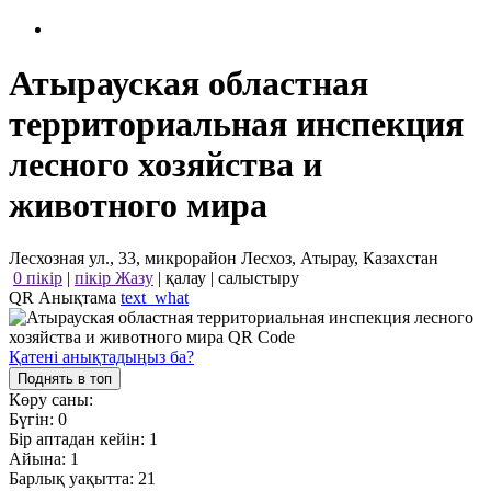
Атырауская областная
территориальная инспекция
лесного хозяйства и
животного мира
Лесхозная ул., 33, микрорайон Лесхоз, Атырау, Казахстан
0 пікір
|
пікір Жазу
|
қалау
|
салыстыру
QR Анықтама
text_what
Қатені анықтадыңыз ба?
Поднять в топ
Көру саны:
Бүгін:
0
Бір аптадан кейін:
1
Айына:
1
Барлық уақытта:
21