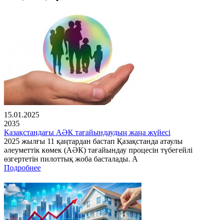
15.01.2025
2035
Қазақстандағы АӘК тағайындаудың жаңа жүйесі
2025 жылғы 11 қаңтардан бастап Қазақстанда атаулы
әлеуметтік көмек (АӘК) тағайындау процесін түбегейлі
өзгертетін пилоттық жоба басталады. А
Подробнее