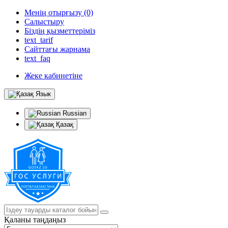
Менің отырғызу (0)
Салыстыру
Біздің қызметтеріміз
text_tarif
Сайттағы жарнама
text_faq
Жеке кабинетіне
Язык
Russian
Қазақ
Қаланы таңдаңыз