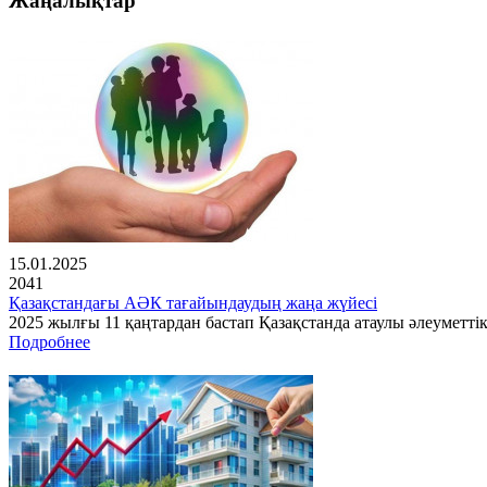
Жаңалықтар
15.01.2025
2041
Қазақстандағы АӘК тағайындаудың жаңа жүйесі
2025 жылғы 11 қаңтардан бастап Қазақстанда атаулы әлеуметті
Подробнее