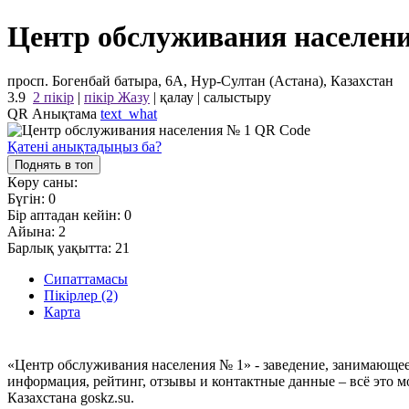
Центр обслуживания населен
просп. Богенбай батыра, 6А, Нур-Султан (Астана), Казахстан
3.9
2 пікір
|
пікір Жазу
|
қалау
|
салыстыру
QR Анықтама
text_what
Қатені анықтадыңыз ба?
Поднять в топ
Көру саны:
Бүгін:
0
Бір аптадан кейін:
0
Айына:
2
Барлық уақытта:
21
Сипаттамасы
Пікірлер (2)
Карта
«Центр обслуживания населения № 1» - заведение, занимающеес
информация, рейтинг, отзывы и контактные данные – всё это
Казахстана goskz.su.