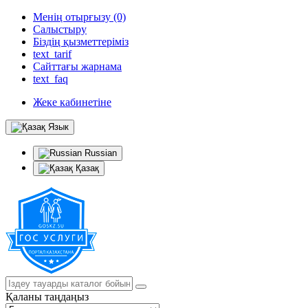
Менің отырғызу (0)
Салыстыру
Біздің қызметтеріміз
text_tarif
Сайттағы жарнама
text_faq
Жеке кабинетіне
Язык
Russian
Қазақ
Қаланы таңдаңыз