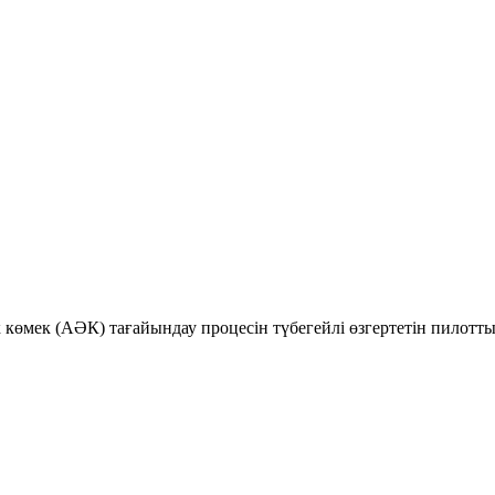
к көмек (АӘК) тағайындау процесін түбегейлі өзгертетін пилотт