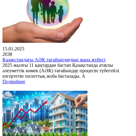
15.01.2025
2038
Қазақстандағы АӘК тағайындаудың жаңа жүйесі
2025 жылғы 11 қаңтардан бастап Қазақстанда атаулы
әлеуметтік көмек (АӘК) тағайындау процесін түбегейлі
өзгертетін пилоттық жоба басталады. А
Подробнее