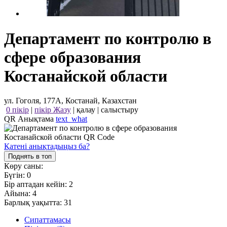
Департамент по контролю в
сфере образования
Костанайской области
ул. Гоголя, 177А, Костанай, Казахстан
0 пікір
|
пікір Жазу
|
қалау
|
салыстыру
QR Анықтама
text_what
Қатені анықтадыңыз ба?
Поднять в топ
Көру саны:
Бүгін:
0
Бір аптадан кейін:
2
Айына:
4
Барлық уақытта:
31
Сипаттамасы