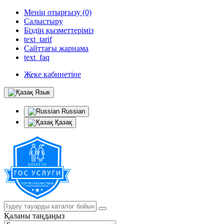
Менің отырғызу (0)
Салыстыру
Біздің қызметтеріміз
text_tarif
Сайттағы жарнама
text_faq
Жеке кабинетіне
Язык
Russian
Қазақ
Қаланы таңдаңыз