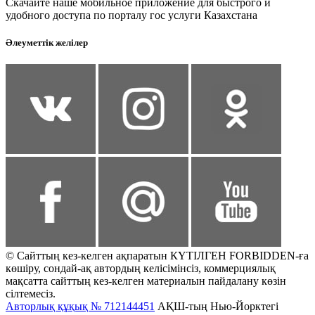
Скачайте наше мобильное приложение для быстрого и
удобного доступа по порталу гос услуги Казахстана
Әлеуметтік желілер
© Сайттың кез-келген ақпаратын КҮТІЛГЕН FORBIDDEN-ға
көшіру, сондай-ақ автордың келісімінсіз, коммерциялық
мақсатта сайттың кез-келген материалын пайдалану көзін
сілтемесіз.
Авторлық құқық № 712144451
АҚШ-тың Нью-Йорктегі