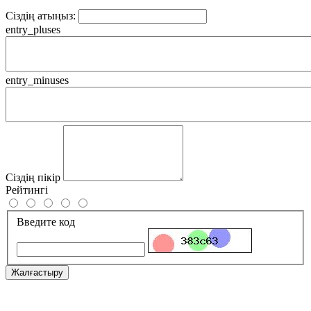
Сіздің атыңыз:
entry_pluses
entry_minuses
Сіздің пікір
Рейтингі
Введите код
Жалғастыру