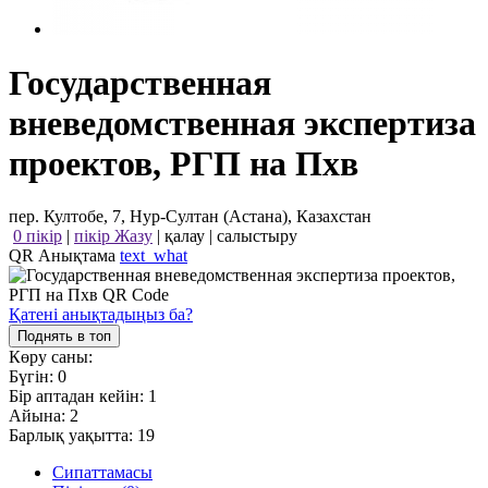
Государственная
вневедомственная экспертиза
проектов, РГП на Пхв
пер. Култобе, 7, Нур-Султан (Астана), Казахстан
0 пікір
|
пікір Жазу
|
қалау
|
салыстыру
QR Анықтама
text_what
Қатені анықтадыңыз ба?
Поднять в топ
Көру саны:
Бүгін:
0
Бір аптадан кейін:
1
Айына:
2
Барлық уақытта:
19
Сипаттамасы