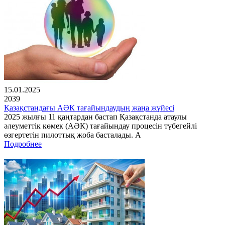
15.01.2025
2039
Қазақстандағы АӘК тағайындаудың жаңа жүйесі
2025 жылғы 11 қаңтардан бастап Қазақстанда атаулы
әлеуметтік көмек (АӘК) тағайындау процесін түбегейлі
өзгертетін пилоттық жоба басталады. А
Подробнее