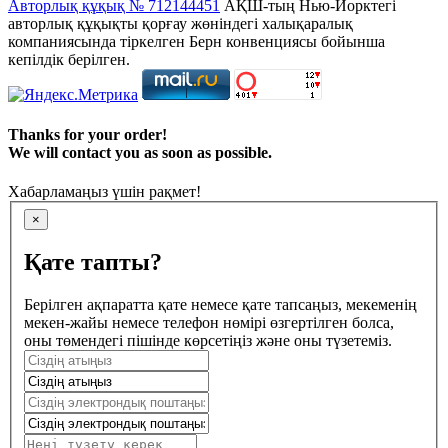
Авторлық құқық № 712144451
АҚШ-тың Нью-Йорктегі
авторлық құқықты қорғау жөніндегі халықаралық
компаниясында тіркелген Берн конвенциясы бойынша
кепілдік берілген.
Thanks for your order!
We will contact you as soon as possible.
Хабарламаңыз үшін рақмет!
×
Қате тапты?
Берілген ақпаратта қате немесе қате тапсаңыз, мекеменің
мекен-жайы немесе телефон нөмірі өзгертілген болса,
оны төмендегі пішінде көрсетіңіз және оны түзетеміз.