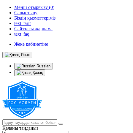
Менің отырғызу (0)
Салыстыру
Біздің қызметтеріміз
text_tarif
Сайттағы жарнама
text_faq
Жеке кабинетіне
Язык
Russian
Қазақ
Қаланы таңдаңыз