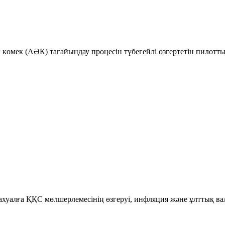
к көмек (АӘК) тағайындау процесін түбегейлі өзгертетін пилотт
уалға ҚҚС мөлшерлемесінің өзгеруі, инфляция және ұлттық ва