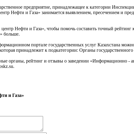
арственное предприятие, принадлежащее к категории Инспекции
центр Нефти и Газа» занимается выявлением, пресечением и п
центр Нефти и Газа», чтобы помочь составить точный рейтинг 
» больше.
нформационном портале государственных услуг Казахстана мож
 которая принадлежит к подкатегории: Органы государственного 
ые органы, рейтинг и отзывы о заведении «Информационно - а
skz.su.
фти и Газа»