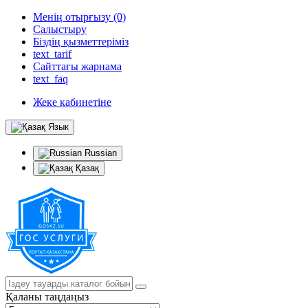
Менің отырғызу (0)
Салыстыру
Біздің қызметтеріміз
text_tarif
Сайттағы жарнама
text_faq
Жеке кабинетіне
Язык
Russian
Қазақ
Қаланы таңдаңыз