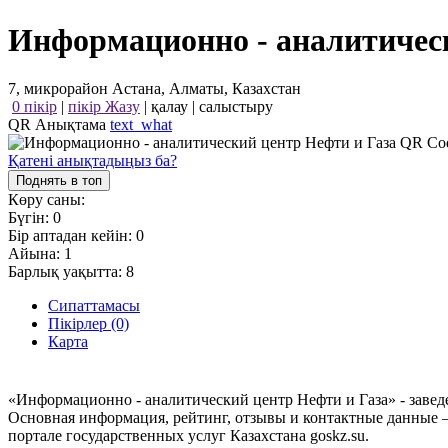
Информационно - аналитическ
7, микрорайон Астана, Алматы, Казахстан
0 пікір
|
пікір Жазу
|
қалау
|
салыстыру
QR Анықтама
text_what
Қатені анықтадыңыз ба?
Поднять в топ
Көру саны:
Бүгін:
0
Бір аптадан кейін:
0
Айына:
1
Барлық уақытта:
8
Сипаттамасы
Пікірлер (0)
Карта
«Информационно - аналитический центр Нефти и Газа» - заведе
Основная информация, рейтинг, отзывы и контактные данные 
портале государственных услуг Казахстана goskz.su.