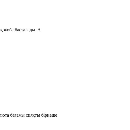
ық жоба басталады. А
люта бағамы сияқты бірнеше