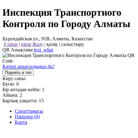
Инспекция Транспортного
Контроля по Городу Алматы
Бурундайская ул., 91В, Алматы, Казахстан
0 пікір
|
пікір Жазу
|
қалау
|
салыстыру
QR Анықтама
text_what
Қатені анықтадыңыз ба?
Поднять в топ
Көру саны:
Бүгін:
0
Бір аптадан кейін:
1
Айына:
2
Барлық уақытта:
15
Сипаттамасы
Пікірлер (0)
Карта