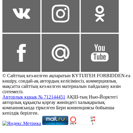
© Сайттың кез-келген ақпаратын КҮТІЛГЕН FORBIDDEN-ға
көшіру, сондай-ақ автордың келісімінсіз, коммерциялық
мақсатта сайттың кез-келген материалын пайдалану көзін
сілтемесіз.
Авторлық құқық № 712144451
АҚШ-тың Нью-Йорктегі
авторлық құқықты қорғау жөніндегі халықаралық
компаниясында тіркелген Берн конвенциясы бойынша
кепілдік берілген.