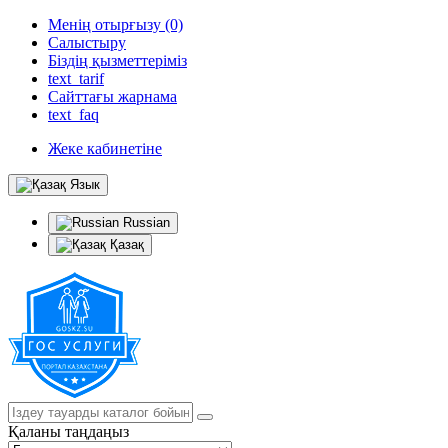
Менің отырғызу (0)
Салыстыру
Біздің қызметтеріміз
text_tarif
Сайттағы жарнама
text_faq
Жеке кабинетіне
Язык
Russian
Қазақ
Қаланы таңдаңыз