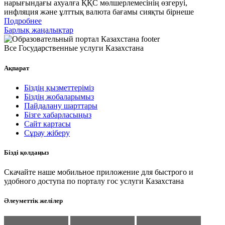
нарығындағы ахуалға ҚҚС мөлшерлемесінің өзгеруі,
инфляция және ұлттық валюта бағамы сияқты бірнеше
Подробнее
Барлық жаңалықтар
Все Государственные услуги Казахстана
Ақпарат
Біздің қызметтеріміз
Біздің жобаларымыз
Пайдалану шарттары
Бізге хабарласыңыз
Сайт картасы
Сұрау жіберу
Бізді қолдаңыз
Скачайте наше мобильное приложение для быстрого и
удобного доступа по порталу гос услуги Казахстана
Әлеуметтік желілер