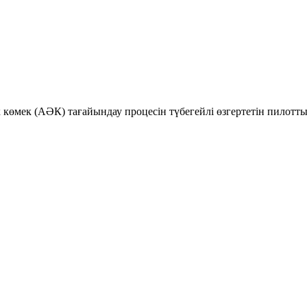
к көмек (АӘК) тағайындау процесін түбегейлі өзгертетін пилотт