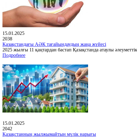
15.01.2025
2038
Қазақстандағы АӘК тағайындаудың жаңа жүйесі
2025 жылғы 11 қаңтардан бастап Қазақстанда атаулы әлеуметті
Подробнее
15.01.2025
2042
Қазақстанның жылжымайтын мүлік нарығы