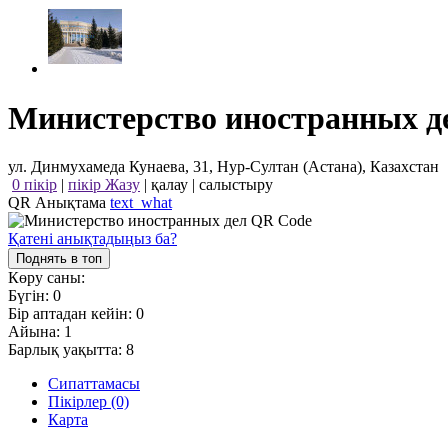
Министерство иностранных д
ул. Динмухамеда Кунаева, 31, Нур-Султан (Астана), Казахстан
0 пікір
|
пікір Жазу
|
қалау
|
салыстыру
QR Анықтама
text_what
Қатені анықтадыңыз ба?
Поднять в топ
Көру саны:
Бүгін:
0
Бір аптадан кейін:
0
Айына:
1
Барлық уақытта:
8
Сипаттамасы
Пікірлер (0)
Карта