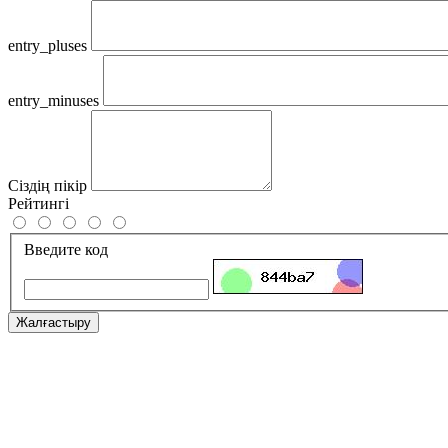
entry_pluses
entry_minuses
Сіздің пікір
Рейтингі
Введите код
Жалғастыру