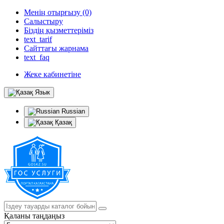
Менің отырғызу (0)
Салыстыру
Біздің қызметтеріміз
text_tarif
Сайттағы жарнама
text_faq
Жеке кабинетіне
Язык
Russian
Қазақ
Қаланы таңдаңыз