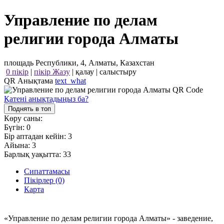
Управление по делам
религии города Алматы
площадь Республики, 4, Алматы, Казахстан
0 пікір
|
пікір Жазу
|
қалау
|
салыстыру
QR Анықтама
text_what
Қатені анықтадыңыз ба?
Поднять в топ
Көру саны:
Бүгін:
0
Бір аптадан кейін:
3
Айына:
3
Барлық уақытта:
33
Сипаттамасы
Пікірлер (0)
Карта
«Управление по делам религии города Алматы» - заведение,