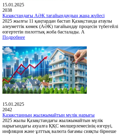
15.01.2025
2038
Қазақстандағы АӘК тағайындаудың жаңа жүйесі
2025 жылғы 11 қаңтардан бастап Қазақстанда атаулы
әлеуметтік көмек (АӘК) тағайындау процесін түбегейлі
өзгертетін пилоттық жоба басталады. А
Подробнее
15.01.2025
2042
Қазақстанның жылжымайтын мүлік нарығы
2025 жылы Қазақстандағы жылжымайтын мүлік
нарығындағы ахуалға ҚҚС мөлшерлемесінің өзгеруі,
инфляция және ұлттық валюта бағамы сияқты бірнеше