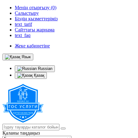
Менің отырғызу (0)
Салыстыру
Біздің қызметтеріміз
text_tarif
Сайттағы жарнама
text_faq
Жеке кабинетіне
Язык
Russian
Қазақ
Қаланы таңдаңыз