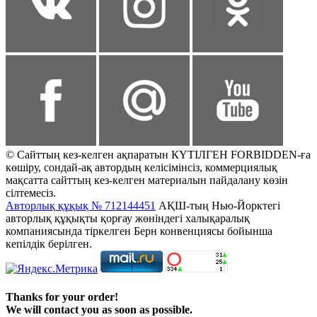
© Сайттың кез-келген ақпаратын КҮТІЛГЕН FORBIDDEN-ға
көшіру, сондай-ақ автордың келісімінсіз, коммерциялық
мақсатта сайттың кез-келген материалын пайдалану көзін
сілтемесіз.
Авторлық құқық № 712144451
АҚШ-тың Нью-Йорктегі
авторлық құқықты қорғау жөніндегі халықаралық
компаниясында тіркелген Берн конвенциясы бойынша
кепілдік берілген.
Thanks for your order!
We will contact you as soon as possible.