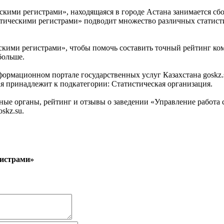
ескими регистрами», находящаяся в городе Астана занимается с
истическими регистрами» подводит множество различных статис
ескими регистрами», чтобы помочь составить точный рейтинг ко
больше.
формационном портале государственных услуг Казахстана goskz.
ая принадлежит к подкатегории: Статистическая организация.
ые органы, рейтинг и отзывы о заведении «Управление работа 
skz.su.
гистрами»