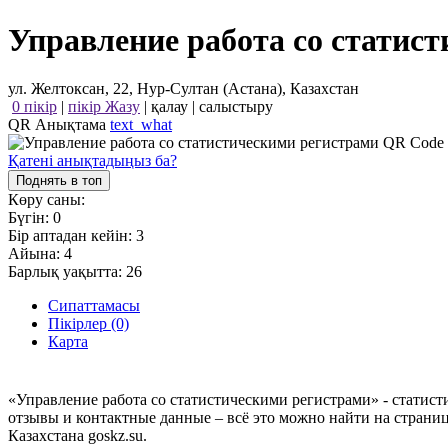
Управление работа со статис
ул. Желтоксан, 22, Нур-Султан (Астана), Казахстан
0 пікір
|
пікір Жазу
|
қалау
|
салыстыру
QR Анықтама
text_what
Қатені анықтадыңыз ба?
Поднять в топ
Көру саны:
Бүгін:
0
Бір аптадан кейін:
3
Айына:
4
Барлық уақытта:
26
Сипаттамасы
Пікірлер (0)
Карта
«Управление работа со статистическими регистрами» - статисти
отзывы и контактные данные – всё это можно найти на страни
Казахстана goskz.su.