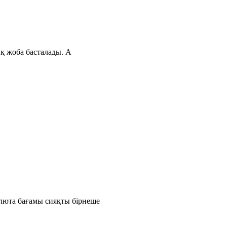
ық жоба басталады. А
люта бағамы сияқты бірнеше