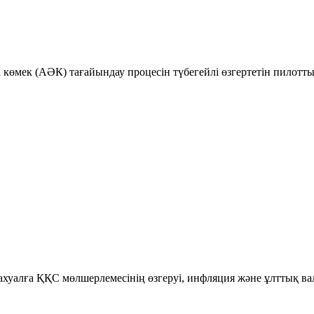
к көмек (АӘК) тағайындау процесін түбегейлі өзгертетін пилотт
уалға ҚҚС мөлшерлемесінің өзгеруі, инфляция және ұлттық ва