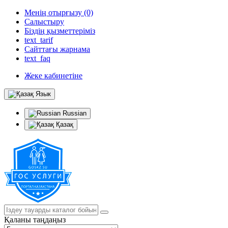
Менің отырғызу (0)
Салыстыру
Біздің қызметтеріміз
text_tarif
Сайттағы жарнама
text_faq
Жеке кабинетіне
Язык
Russian
Қазақ
Қаланы таңдаңыз