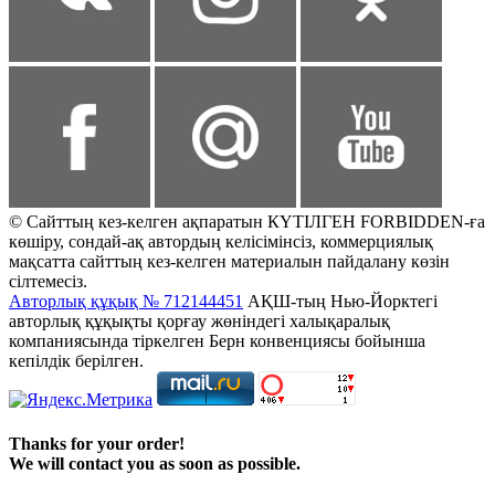
© Сайттың кез-келген ақпаратын КҮТІЛГЕН FORBIDDEN-ға
көшіру, сондай-ақ автордың келісімінсіз, коммерциялық
мақсатта сайттың кез-келген материалын пайдалану көзін
сілтемесіз.
Авторлық құқық № 712144451
АҚШ-тың Нью-Йорктегі
авторлық құқықты қорғау жөніндегі халықаралық
компаниясында тіркелген Берн конвенциясы бойынша
кепілдік берілген.
Thanks for your order!
We will contact you as soon as possible.