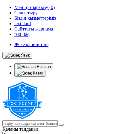
Менің отырғызу (0)
Салыстыру
Біздің қызметтеріміз
text_tarif
Сайттағы жарнама
text_faq
Жеке кабинетіне
Язык
Russian
Қазақ
Қаланы таңдаңыз