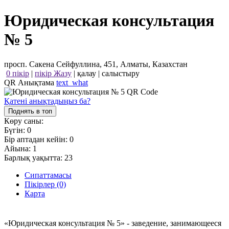
Юридическая консультация
№ 5
просп. Сакена Сейфуллина, 451, Алматы, Казахстан
0 пікір
|
пікір Жазу
|
қалау
|
салыстыру
QR Анықтама
text_what
Қатені анықтадыңыз ба?
Поднять в топ
Көру саны:
Бүгін:
0
Бір аптадан кейін:
0
Айына:
1
Барлық уақытта:
23
Сипаттамасы
Пікірлер (0)
Карта
«Юридическая консультация № 5» - заведение, занимающееся