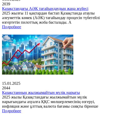
2039
Қазақстандағы АӘК тағайындаудың жаңа жүйесі
2025 жылғы 11 қаңтардан бастап Қазақстанда атаулы
әлеуметтік көмек (АӘК) тағайындау процесін түбегейлі
өзгертетін пилоттық жоба басталады. А
Подробнее
15.01.2025
2044
Қазақстанның жылжымайтын мүлік нарығы
2025 жылы Қазақстандағы жылжымайтын мүлік
нарығындағы ахуалға ҚҚС мөлшерлемесінің өзгеруі,
инфляция және ұлттық валюта бағамы сияқты бірнеше
Подробнее