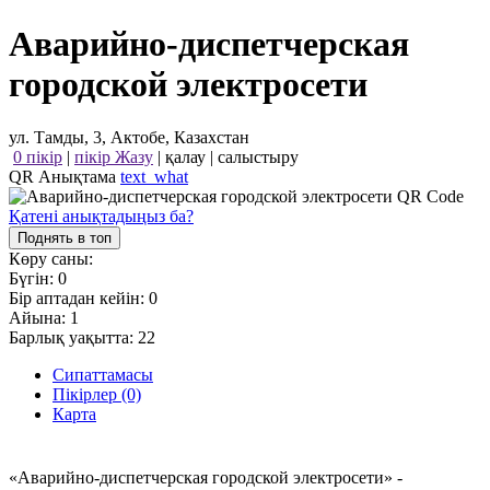
Аварийно-диспетчерская
городской электросети
ул. Тамды, 3, Актобе, Казахстан
0 пікір
|
пікір Жазу
|
қалау
|
салыстыру
QR Анықтама
text_what
Қатені анықтадыңыз ба?
Поднять в топ
Көру саны:
Бүгін:
0
Бір аптадан кейін:
0
Айына:
1
Барлық уақытта:
22
Сипаттамасы
Пікірлер (0)
Карта
«Аварийно-диспетчерская городской электросети» -