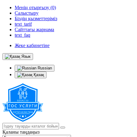
Менің отырғызу (0)
Салыстыру
Біздің қызметтеріміз
text_tarif
Сайттағы жарнама
text_faq
Жеке кабинетіне
Язык
Russian
Қазақ
Қаланы таңдаңыз