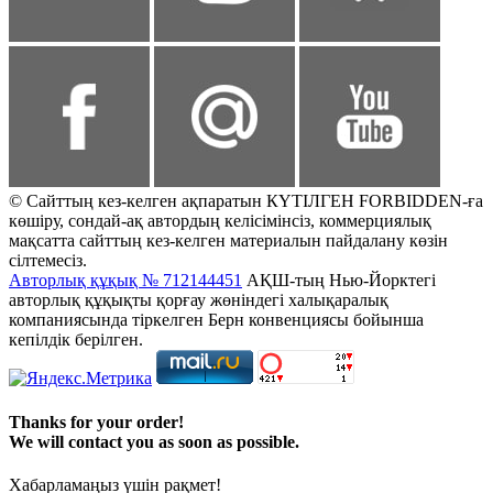
© Сайттың кез-келген ақпаратын КҮТІЛГЕН FORBIDDEN-ға
көшіру, сондай-ақ автордың келісімінсіз, коммерциялық
мақсатта сайттың кез-келген материалын пайдалану көзін
сілтемесіз.
Авторлық құқық № 712144451
АҚШ-тың Нью-Йорктегі
авторлық құқықты қорғау жөніндегі халықаралық
компаниясында тіркелген Берн конвенциясы бойынша
кепілдік берілген.
Thanks for your order!
We will contact you as soon as possible.
Хабарламаңыз үшін рақмет!