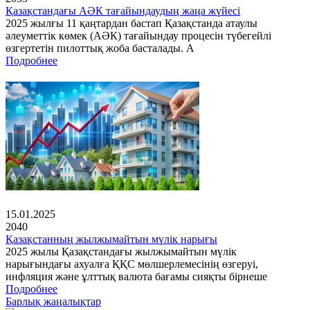
Қазақстандағы АӘК тағайындаудың жаңа жүйесі
2025 жылғы 11 қаңтардан бастап Қазақстанда атаулы
әлеуметтік көмек (АӘК) тағайындау процесін түбегейлі
өзгертетін пилоттық жоба басталады. А
Подробнее
15.01.2025
2040
Қазақстанның жылжымайтын мүлік нарығы
2025 жылы Қазақстандағы жылжымайтын мүлік
нарығындағы ахуалға ҚҚС мөлшерлемесінің өзгеруі,
инфляция және ұлттық валюта бағамы сияқты бірнеше
Подробнее
Барлық жаңалықтар