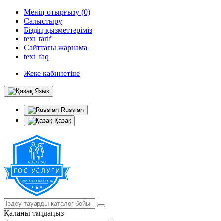
Менің отырғызу (0)
Салыстыру
Біздің қызметтеріміз
text_tarif
Сайттағы жарнама
text_faq
Жеке кабинетіне
Язык
Russian
Қазақ
Қаланы таңдаңыз