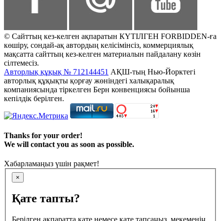
© Сайттың кез-келген ақпаратын КҮТІЛГЕН FORBIDDEN-ға
көшіру, сондай-ақ автордың келісімінсіз, коммерциялық
мақсатта сайттың кез-келген материалын пайдалану көзін
сілтемесіз.
Авторлық құқық № 712144451
АҚШ-тың Нью-Йорктегі
авторлық құқықты қорғау жөніндегі халықаралық
компаниясында тіркелген Берн конвенциясы бойынша
кепілдік берілген.
Thanks for your order!
We will contact you as soon as possible.
Хабарламаңыз үшін рақмет!
×
Қате тапты?
Берілген ақпаратта қате немесе қате тапсаңыз, мекеменің