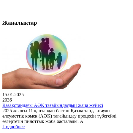
Жаңалықтар
15.01.2025
2036
Қазақстандағы АӘК тағайындаудың жаңа жүйесі
2025 жылғы 11 қаңтардан бастап Қазақстанда атаулы
әлеуметтік көмек (АӘК) тағайындау процесін түбегейлі
өзгертетін пилоттық жоба басталады. А
Подробнее