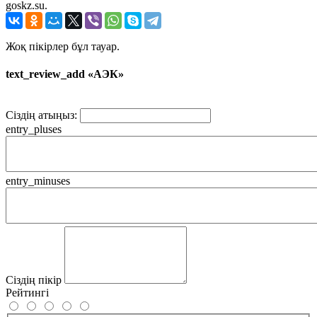
goskz.su.
Жоқ пікірлер бұл тауар.
text_review_add «АЭК»
Сіздің атыңыз:
entry_pluses
entry_minuses
Сіздің пікір
Рейтингі