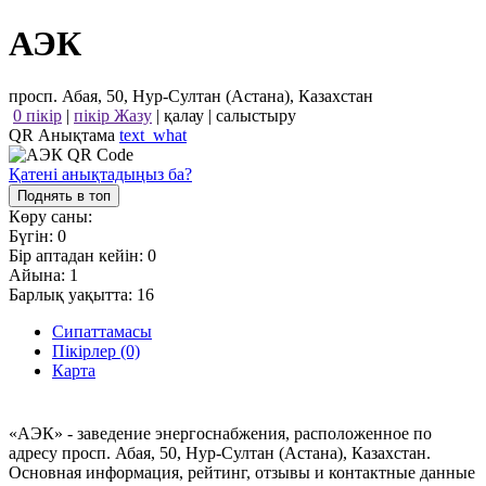
АЭК
просп. Абая, 50, Нур-Султан (Астана), Казахстан
0 пікір
|
пікір Жазу
|
қалау
|
салыстыру
QR Анықтама
text_what
Қатені анықтадыңыз ба?
Поднять в топ
Көру саны:
Бүгін:
0
Бір аптадан кейін:
0
Айына:
1
Барлық уақытта:
16
Сипаттамасы
Пікірлер (0)
Карта
«АЭК» - заведение энергоснабжения, расположенное по
адресу просп. Абая, 50, Нур-Султан (Астана), Казахстан.
Основная информация, рейтинг, отзывы и контактные данные