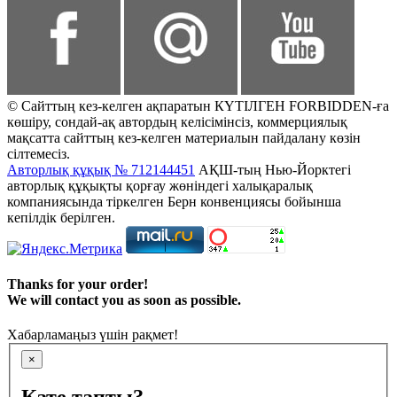
© Сайттың кез-келген ақпаратын КҮТІЛГЕН FORBIDDEN-ға
көшіру, сондай-ақ автордың келісімінсіз, коммерциялық
мақсатта сайттың кез-келген материалын пайдалану көзін
сілтемесіз.
Авторлық құқық № 712144451
АҚШ-тың Нью-Йорктегі
авторлық құқықты қорғау жөніндегі халықаралық
компаниясында тіркелген Берн конвенциясы бойынша
кепілдік берілген.
Thanks for your order!
We will contact you as soon as possible.
Хабарламаңыз үшін рақмет!
×