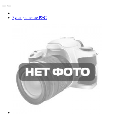
Буландынские РЭС