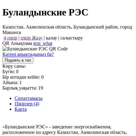
Буландынские РЭС
Казахстан, Акмолинская область, Буландынский район, город
Макинск
4 пікір
|
пікір Жазу
|
қалау
|
салыстыру
QR Анықтама
text_what
Қатені анықтадыңыз ба?
Поднять в топ
Көру саны:
Бүгін:
0
Бір аптадан кейін:
0
Айына:
1
Барлық уақытта:
19
Сипаттамасы
Пікірлер (4)
Карта
«Буландынские РЭС» - заведение энергоснабжения,
расположенное по адресу Казахстан, Акмолинская область,