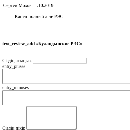
Сергей Мохов
11.10.2019
Капец полный а не РЭС
text_review_add «Буландынские РЭС»
Сіздің атыңыз:
entry_pluses
entry_minuses
Сіздің пікір