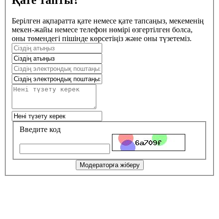
Қате тапты?
Берілген ақпаратта қате немесе қате тапсаңыз, мекеменің
мекен-жайы немесе телефон нөмірі өзгертілген болса,
оны төмендегі пішінде көрсетіңіз және оны түзетеміз.
Введите код
Модераторға жіберу