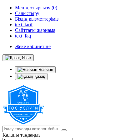
Менің отырғызу (0)
Салыстыру
Біздің қызметтеріміз
text_tarif
Сайттағы жарнама
text_faq
Жеке кабинетіне
Язык
Russian
Қазақ
Қаланы таңдаңыз