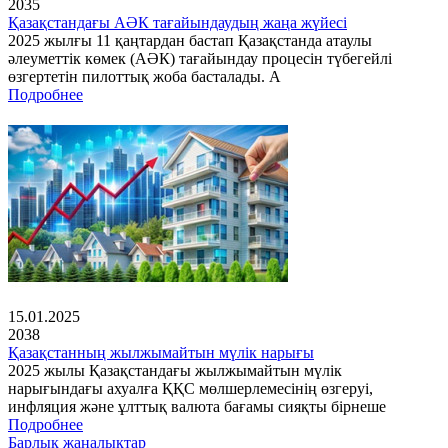
2035
Қазақстандағы АӘК тағайындаудың жаңа жүйесі
2025 жылғы 11 қаңтардан бастап Қазақстанда атаулы
әлеуметтік көмек (АӘК) тағайындау процесін түбегейлі
өзгертетін пилоттық жоба басталады. А
Подробнее
15.01.2025
2038
Қазақстанның жылжымайтын мүлік нарығы
2025 жылы Қазақстандағы жылжымайтын мүлік
нарығындағы ахуалға ҚҚС мөлшерлемесінің өзгеруі,
инфляция және ұлттық валюта бағамы сияқты бірнеше
Подробнее
Барлық жаңалықтар