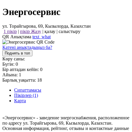
Энергосервис
ул. Торайгырова, 69, Кызылорда, Казахстан
1 пікір
|
пікір Жазу
|
қалау
|
салыстыру
QR Анықтама
text_what
Қатені анықтадыңыз ба?
Поднять в топ
Көру саны:
Бүгін:
0
Бір аптадан кейін:
0
Айына:
1
Барлық уақытта:
18
Сипаттамасы
Пікірлер (1)
Карта
«Энергосервис» - заведение энергоснабжения, расположенное
по адресу ул. Торайгырова, 69, Кызылорда, Казахстан.
Основная информация, рейтинг, отзывы и контактные данные