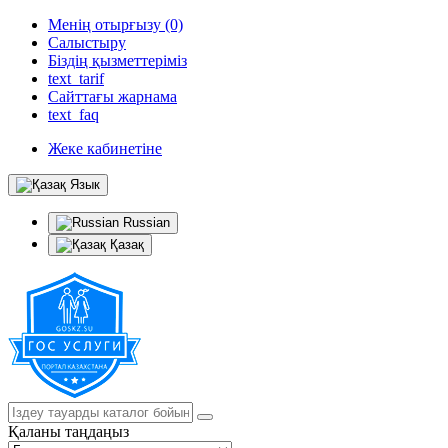
Менің отырғызу (0)
Салыстыру
Біздің қызметтеріміз
text_tarif
Сайттағы жарнама
text_faq
Жеке кабинетіне
Язык
Russian
Қазақ
Қаланы таңдаңыз