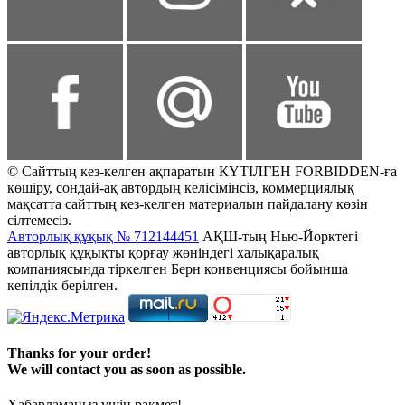
© Сайттың кез-келген ақпаратын КҮТІЛГЕН FORBIDDEN-ға
көшіру, сондай-ақ автордың келісімінсіз, коммерциялық
мақсатта сайттың кез-келген материалын пайдалану көзін
сілтемесіз.
Авторлық құқық № 712144451
АҚШ-тың Нью-Йорктегі
авторлық құқықты қорғау жөніндегі халықаралық
компаниясында тіркелген Берн конвенциясы бойынша
кепілдік берілген.
Thanks for your order!
We will contact you as soon as possible.
Хабарламаңыз үшін рақмет!