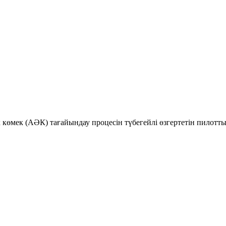
к көмек (АӘК) тағайындау процесін түбегейлі өзгертетін пилотт