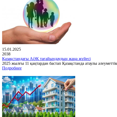
15.01.2025
2038
Қазақстандағы АӘК тағайындаудың жаңа жүйесі
2025 жылғы 11 қаңтардан бастап Қазақстанда атаулы әлеуметті
Подробнее