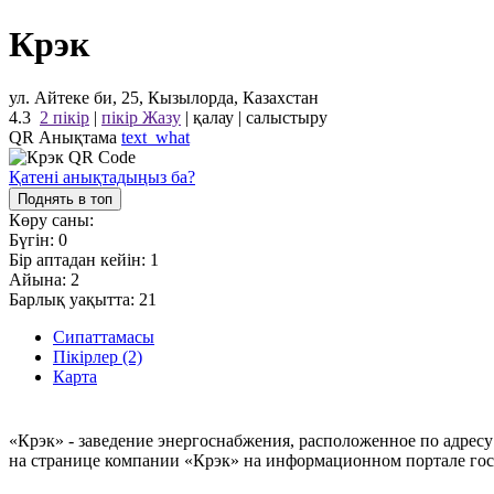
Крэк
ул. Айтеке би, 25, Кызылорда, Казахстан
4.3
2 пікір
|
пікір Жазу
|
қалау
|
салыстыру
QR Анықтама
text_what
Қатені анықтадыңыз ба?
Поднять в топ
Көру саны:
Бүгін:
0
Бір аптадан кейін:
1
Айына:
2
Барлық уақытта:
21
Сипаттамасы
Пікірлер (2)
Карта
«Крэк» - заведение энергоснабжения, расположенное по адресу
на странице компании «Крэк» на информационном портале госу