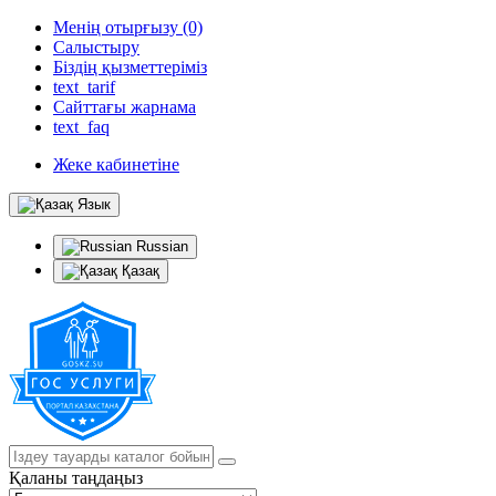
Менің отырғызу (0)
Салыстыру
Біздің қызметтеріміз
text_tarif
Сайттағы жарнама
text_faq
Жеке кабинетіне
Язык
Russian
Қазақ
Қаланы таңдаңыз