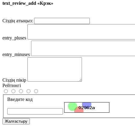
text_review_add «Крэк»
Сіздің атыңыз:
entry_pluses
entry_minuses
Сіздің пікір
Рейтингі
Введите код
Жалғастыру