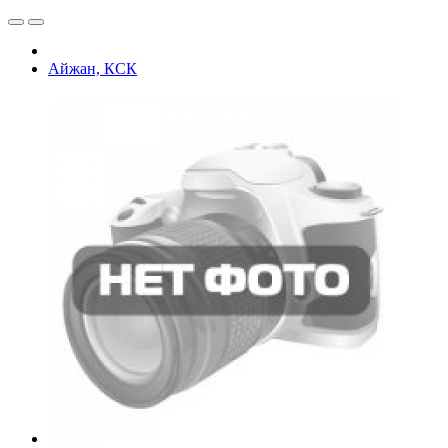
Айжан, КСК