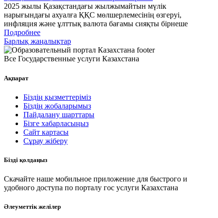
2025 жылы Қазақстандағы жылжымайтын мүлік
нарығындағы ахуалға ҚҚС мөлшерлемесінің өзгеруі,
инфляция және ұлттық валюта бағамы сияқты бірнеше
Подробнее
Барлық жаңалықтар
Все Государственные услуги Казахстана
Ақпарат
Біздің қызметтеріміз
Біздің жобаларымыз
Пайдалану шарттары
Бізге хабарласыңыз
Сайт картасы
Сұрау жіберу
Бізді қолдаңыз
Скачайте наше мобильное приложение для быстрого и
удобного доступа по порталу гос услуги Казахстана
Әлеуметтік желілер