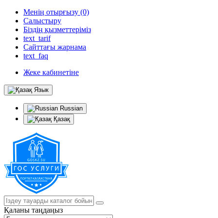
Менің отырғызу (0)
Салыстыру
Біздің қызметтеріміз
text_tarif
Сайттағы жарнама
text_faq
Жеке кабинетіне
Язык
Russian
Қазақ
Қаланы таңдаңыз