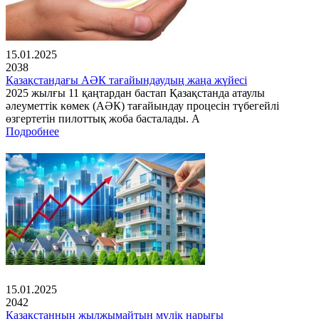
15.01.2025
2038
Қазақстандағы АӘК тағайындаудың жаңа жүйесі
2025 жылғы 11 қаңтардан бастап Қазақстанда атаулы
әлеуметтік көмек (АӘК) тағайындау процесін түбегейлі
өзгертетін пилоттық жоба басталады. А
Подробнее
15.01.2025
2042
Қазақстанның жылжымайтын мүлік нарығы