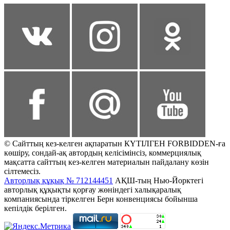
© Сайттың кез-келген ақпаратын КҮТІЛГЕН FORBIDDEN-ға
көшіру, сондай-ақ автордың келісімінсіз, коммерциялық
мақсатта сайттың кез-келген материалын пайдалану көзін
сілтемесіз.
Авторлық құқық № 712144451
АҚШ-тың Нью-Йорктегі
авторлық құқықты қорғау жөніндегі халықаралық
компаниясында тіркелген Берн конвенциясы бойынша
кепілдік берілген.