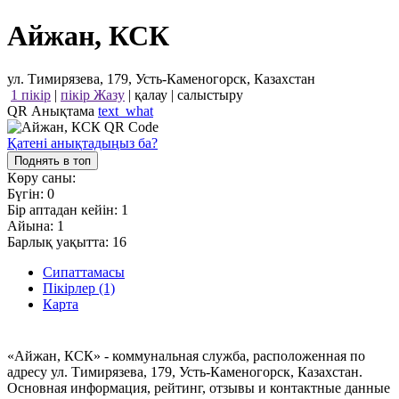
Айжан, КСК
ул. Тимирязева, 179, Усть-Каменогорск, Казахстан
1 пікір
|
пікір Жазу
|
қалау
|
салыстыру
QR Анықтама
text_what
Қатені анықтадыңыз ба?
Поднять в топ
Көру саны:
Бүгін:
0
Бір аптадан кейін:
1
Айына:
1
Барлық уақытта:
16
Сипаттамасы
Пікірлер (1)
Карта
«Айжан, КСК» - коммунальная служба, расположенная по
адресу ул. Тимирязева, 179, Усть-Каменогорск, Казахстан.
Основная информация, рейтинг, отзывы и контактные данные