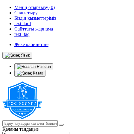
Менің отырғызу (0)
Салыстыру
Біздің қызметтеріміз
text_tarif
Сайттағы жарнама
text_faq
Жеке кабинетіне
Язык
Russian
Қазақ
Қаланы таңдаңыз