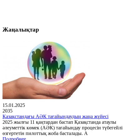
Жаңалықтар
15.01.2025
2035
Қазақстандағы АӘК тағайындаудың жаңа жүйесі
2025 жылғы 11 қаңтардан бастап Қазақстанда атаулы
әлеуметтік көмек (АӘК) тағайындау процесін түбегейлі
өзгертетін пилоттық жоба басталады. А
Подробнее