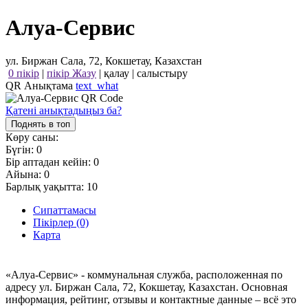
Алуа-Сервис
ул. Биржан Сала, 72, Кокшетау, Казахстан
0 пікір
|
пікір Жазу
|
қалау
|
салыстыру
QR Анықтама
text_what
Қатені анықтадыңыз ба?
Поднять в топ
Көру саны:
Бүгін:
0
Бір аптадан кейін:
0
Айына:
0
Барлық уақытта:
10
Сипаттамасы
Пікірлер (0)
Карта
«Алуа-Сервис» - коммунальная служба, расположенная по
адресу ул. Биржан Сала, 72, Кокшетау, Казахстан. Основная
информация, рейтинг, отзывы и контактные данные – всё это