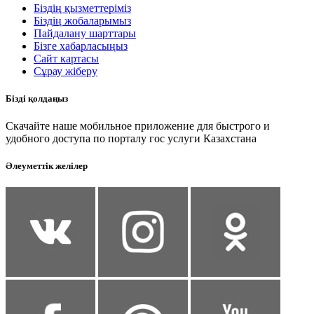
Біздің қызметтеріміз
Біздің жобаларымыз
Пайдалану шарттары
Бізге хабарласыңыз
Сайт картасы
Сұрау жіберу
Бізді қолдаңыз
Скачайте наше мобильное приложение для быстрого и
удобного доступа по порталу гос услуги Казахстана
Әлеуметтік желілер