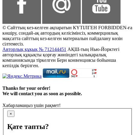
© Сайттың кез-келген ақпаратын КҮТІЛГЕН FORBIDDEN-ға
көшіру, сондай-ақ автордың келісімінсіз, коммерциялық
мақсатта сайттың кез-келген материалын пайдалану көзін
сілтемесіз.
Авторлық құқық № 712144451
АҚШ-тың Нью-Йорктегі
авторлық құқықты қорғау жөніндегі халықаралық
компаниясында тіркелген Берн конвенциясы бойынша
кепілдік берілген.
Thanks for your order!
We will contact you as soon as possible.
Хабарламаңыз үшін рақмет!
×
Қате тапты?