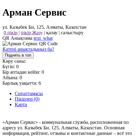
Арман Сервис
ул. Казыбек Би, 125, Алматы, Казахстан
0 пікір
|
пікір Жазу
|
қалау
|
салыстыру
QR Анықтама
text_what
Қатені анықтадыңыз ба?
Поднять в топ
Көру саны:
Бүгін:
0
Бір аптадан кейін:
0
Айына:
0
Барлық уақытта:
6
Сипаттамасы
Пікірлер (0)
Карта
«Арман Сервис» - коммунальная служба, расположенная по
адресу ул. Казыбек Би, 125, Алматы, Казахстан. Основная
информация, рейтинг, отзывы и контактные данные – всё это