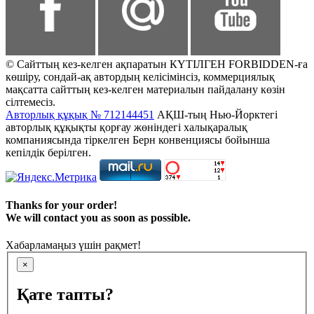
© Сайттың кез-келген ақпаратын КҮТІЛГЕН FORBIDDEN-ға
көшіру, сондай-ақ автордың келісімінсіз, коммерциялық
мақсатта сайттың кез-келген материалын пайдалану көзін
сілтемесіз.
Авторлық құқық № 712144451
АҚШ-тың Нью-Йорктегі
авторлық құқықты қорғау жөніндегі халықаралық
компаниясында тіркелген Берн конвенциясы бойынша
кепілдік берілген.
Thanks for your order!
We will contact you as soon as possible.
Хабарламаңыз үшін рақмет!
×
Қате тапты?