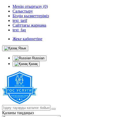
Менің отырғызу (0)
Салыстыру
Біздің қызметтеріміз
text_tarif
Сайттағы жарнама
text_faq
Жеке кабинетіне
Язык
Russian
Қазақ
Қаланы таңдаңыз