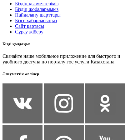
Біздің қызметтеріміз
Біздің жобаларымыз
Пайдалану шарттары
Бізге хабарласыңыз
Сайт картасы
Сұрау жіберу
Бізді қолдаңыз
Скачайте наше мобильное приложение для быстрого и
удобного доступа по порталу гос услуги Казахстана
Әлеуметтік желілер