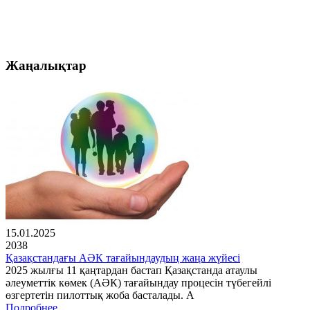
Жаңалықтар
15.01.2025
2038
Қазақстандағы АӘК тағайындаудың жаңа жүйесі
2025 жылғы 11 қаңтардан бастап Қазақстанда атаулы
әлеуметтік көмек (АӘК) тағайындау процесін түбегейлі
өзгертетін пилоттық жоба басталады. А
Подробнее