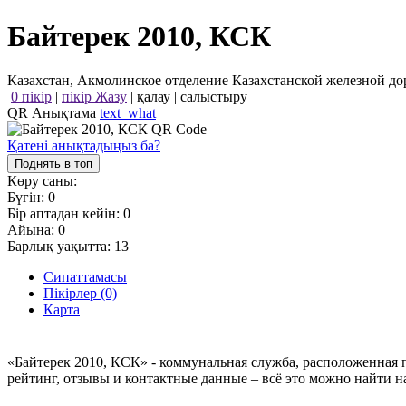
Байтерек 2010, КСК
Казахстан, Акмолинское отделение Казахстанской железной до
0 пікір
|
пікір Жазу
|
қалау
|
салыстыру
QR Анықтама
text_what
Қатені анықтадыңыз ба?
Поднять в топ
Көру саны:
Бүгін:
0
Бір аптадан кейін:
0
Айына:
0
Барлық уақытта:
13
Сипаттамасы
Пікірлер (0)
Карта
«Байтерек 2010, КСК» - коммунальная служба, расположенная 
рейтинг, отзывы и контактные данные – всё это можно найти 