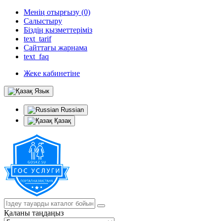
Менің отырғызу (0)
Салыстыру
Біздің қызметтеріміз
text_tarif
Сайттағы жарнама
text_faq
Жеке кабинетіне
Язык
Russian
Қазақ
Қаланы таңдаңыз