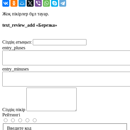
Жоқ пікірлер бұл тауар.
text_review_add «Березка»
Сіздің атыңыз:
entry_pluses
entry_minuses
Сіздің пікір
Рейтингі
Введите код