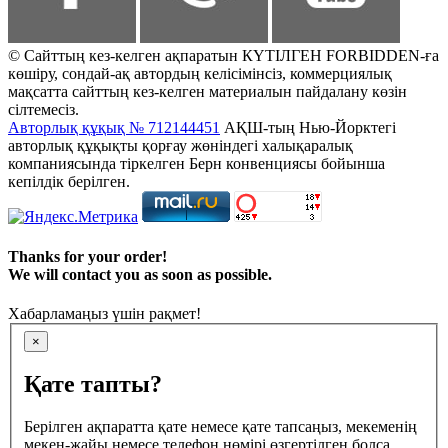
© Сайттың кез-келген ақпаратын КҮТІЛГЕН FORBIDDEN-ға
көшіру, сондай-ақ автордың келісімінсіз, коммерциялық
мақсатта сайттың кез-келген материалын пайдалану көзін
сілтемесіз.
Авторлық құқық № 712144451
АҚШ-тың Нью-Йорктегі
авторлық құқықты қорғау жөніндегі халықаралық
компаниясында тіркелген Берн конвенциясы бойынша
кепілдік берілген.
Thanks for your order!
We will contact you as soon as possible.
Хабарламаңыз үшін рақмет!
×
Қате тапты?
Берілген ақпаратта қате немесе қате тапсаңыз, мекеменің
мекен-жайы немесе телефон нөмірі өзгертілген болса,