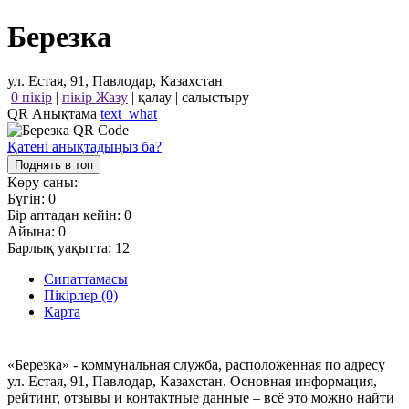
Березка
ул. Естая, 91, Павлодар, Казахстан
0 пікір
|
пікір Жазу
|
қалау
|
салыстыру
QR Анықтама
text_what
Қатені анықтадыңыз ба?
Поднять в топ
Көру саны:
Бүгін:
0
Бір аптадан кейін:
0
Айына:
0
Барлық уақытта:
12
Сипаттамасы
Пікірлер (0)
Карта
«Березка» - коммунальная служба, расположенная по адресу
ул. Естая, 91, Павлодар, Казахстан. Основная информация,
рейтинг, отзывы и контактные данные – всё это можно найти