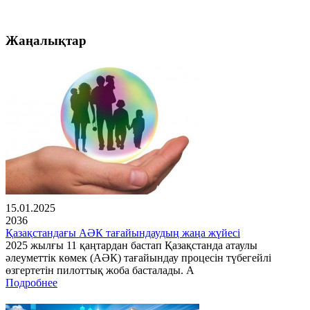
Жаңалықтар
15.01.2025
2036
Қазақстандағы АӘК тағайындаудың жаңа жүйесі
2025 жылғы 11 қаңтардан бастап Қазақстанда атаулы
әлеуметтік көмек (АӘК) тағайындау процесін түбегейлі
өзгертетін пилоттық жоба басталады. А
Подробнее