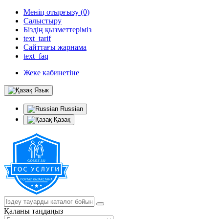
Менің отырғызу (0)
Салыстыру
Біздің қызметтеріміз
text_tarif
Сайттағы жарнама
text_faq
Жеке кабинетіне
Язык
Russian
Қазақ
Қаланы таңдаңыз