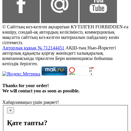
© Сайттың кез-келген ақпаратын КҮТІЛГЕН FORBIDDEN-ға
көшіру, сондай-ақ автордың келісімінсіз, коммерциялық
мақсатта сайттың кез-келген материалын пайдалану көзін
сілтемесіз.
Авторлық құқық № 712144451
АҚШ-тың Нью-Йорктегі
авторлық құқықты қорғау жөніндегі халықаралық
компаниясында тіркелген Берн конвенциясы бойынша
кепілдік берілген.
Thanks for your order!
We will contact you as soon as possible.
Хабарламаңыз үшін рақмет!
×
Қате тапты?