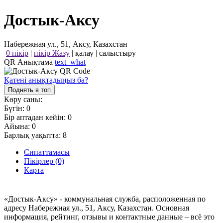
Достык-Аксу
Набережная ул., 51, Аксу, Казахстан
0 пікір
|
пікір Жазу
|
қалау
|
салыстыру
QR Анықтама
text_what
Қатені анықтадыңыз ба?
Поднять в топ
Көру саны:
Бүгін:
0
Бір аптадан кейін:
0
Айына:
0
Барлық уақытта:
8
Сипаттамасы
Пікірлер (0)
Карта
«Достык-Аксу» - коммунальная служба, расположенная по
адресу Набережная ул., 51, Аксу, Казахстан. Основная
информация, рейтинг, отзывы и контактные данные – всё это