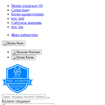
Менің отырғызу (0)
Салыстыру
Біздің қызметтеріміз
text_tarif
Сайттағы жарнама
text_faq
Жеке кабинетіне
Язык
Russian
Қазақ
Қаланы таңдаңыз