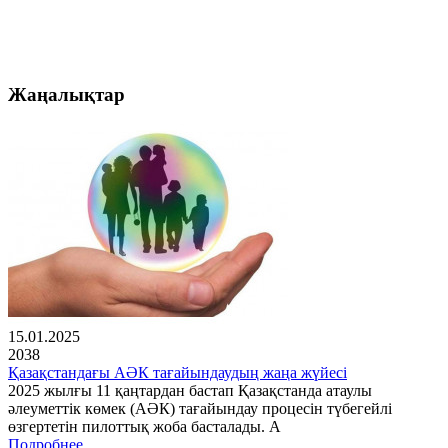
Жаңалықтар
15.01.2025
2038
Қазақстандағы АӘК тағайындаудың жаңа жүйесі
2025 жылғы 11 қаңтардан бастап Қазақстанда атаулы
әлеуметтік көмек (АӘК) тағайындау процесін түбегейлі
өзгертетін пилоттық жоба басталады. А
Подробнее