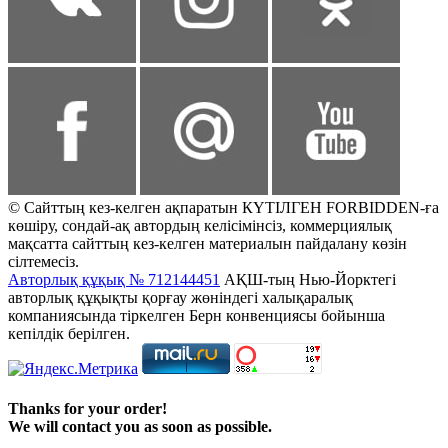
© Сайттың кез-келген ақпаратын КҮТІЛГЕН FORBIDDEN-ға
көшіру, сондай-ақ автордың келісімінсіз, коммерциялық
мақсатта сайттың кез-келген материалын пайдалану көзін
сілтемесіз.
Авторлық құқық № 712144451
АҚШ-тың Нью-Йорктегі
авторлық құқықты қорғау жөніндегі халықаралық
компаниясында тіркелген Берн конвенциясы бойынша
кепілдік берілген.
Thanks for your order!
We will contact you as soon as possible.