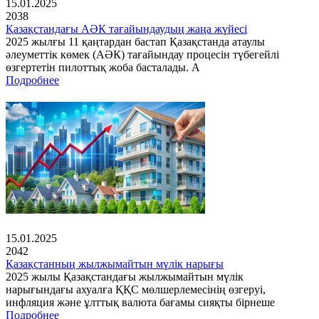
15.01.2025
2038
Қазақстандағы АӘК тағайындаудың жаңа жүйесі
2025 жылғы 11 қаңтардан бастап Қазақстанда атаулы
әлеуметтік көмек (АӘК) тағайындау процесін түбегейлі
өзгертетін пилоттық жоба басталады. А
Подробнее
15.01.2025
2042
Қазақстанның жылжымайтын мүлік нарығы
2025 жылы Қазақстандағы жылжымайтын мүлік
нарығындағы ахуалға ҚҚС мөлшерлемесінің өзгеруі,
инфляция және ұлттық валюта бағамы сияқты бірнеше
Подробнее