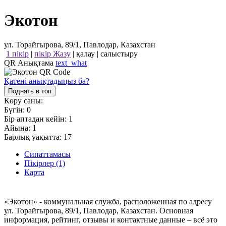
Экотон
ул. Торайгырова, 89/1, Павлодар, Казахстан
1 пікір
|
пікір Жазу
|
қалау
|
салыстыру
QR Анықтама
text_what
Қатені анықтадыңыз ба?
Поднять в топ
Көру саны:
Бүгін:
0
Бір аптадан кейін:
1
Айына:
1
Барлық уақытта:
17
Сипаттамасы
Пікірлер (1)
Карта
«Экотон» - коммунальная служба, расположенная по адресу
ул. Торайгырова, 89/1, Павлодар, Казахстан. Основная
информация, рейтинг, отзывы и контактные данные – всё это