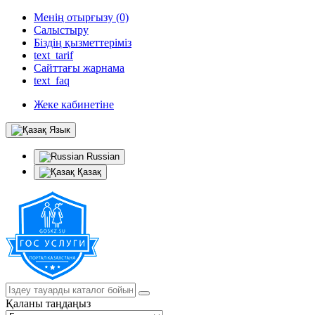
Менің отырғызу (0)
Салыстыру
Біздің қызметтеріміз
text_tarif
Сайттағы жарнама
text_faq
Жеке кабинетіне
Язык
Russian
Қазақ
Қаланы таңдаңыз