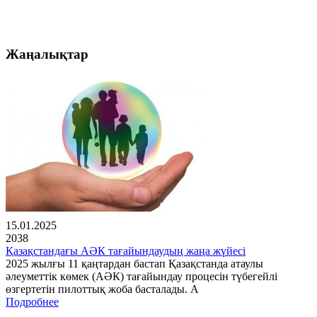
Жаңалықтар
15.01.2025
2038
Қазақстандағы АӘК тағайындаудың жаңа жүйесі
2025 жылғы 11 қаңтардан бастап Қазақстанда атаулы
әлеуметтік көмек (АӘК) тағайындау процесін түбегейлі
өзгертетін пилоттық жоба басталады. А
Подробнее