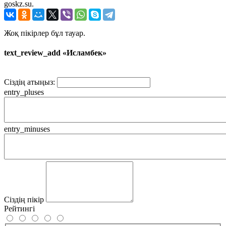
goskz.su.
Жоқ пікірлер бұл тауар.
text_review_add «Исламбек»
Сіздің атыңыз:
entry_pluses
entry_minuses
Сіздің пікір
Рейтингі