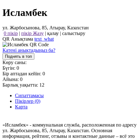
Исламбек
ул. Жарбосынова, 85, Атырау, Казахстан
0 пікір
|
пікір Жазу
|
қалау
|
салыстыру
QR Анықтама
text_what
Қатені анықтадыңыз ба?
Поднять в топ
Көру саны:
Бүгін:
0
Бір аптадан кейін:
0
Айына:
0
Барлық уақытта:
12
Сипаттамасы
Пікірлер (0)
Карта
«Исламбек» - коммунальная служба, расположенная по адресу
ул. Жарбосынова, 85, Атырау, Казахстан. Основная
информация, рейтинг, отзывы и контактные данные – всё это