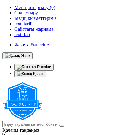
Менің отырғызу (0)
Салыстыру
Біздің қызметтеріміз
text_tarif
Сайттағы жарнама
text_faq
Жеке кабинетіне
Язык
Russian
Қазақ
Қаланы таңдаңыз