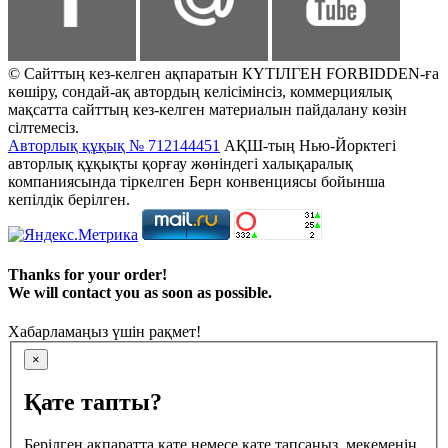
© Сайттың кез-келген ақпаратын КҮТІЛГЕН FORBIDDEN-ға
көшіру, сондай-ақ автордың келісімінсіз, коммерциялық
мақсатта сайттың кез-келген материалын пайдалану көзін
сілтемесіз.
Авторлық құқық № 712144451
АҚШ-тың Нью-Йорктегі
авторлық құқықты қорғау жөніндегі халықаралық
компаниясында тіркелген Берн конвенциясы бойынша
кепілдік берілген.
Thanks for your order!
We will contact you as soon as possible.
Хабарламаңыз үшін рақмет!
×
Қате тапты?
Берілген ақпаратта қате немесе қате тапсаңыз, мекеменің