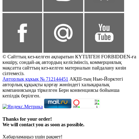
© Сайттың кез-келген ақпаратын КҮТІЛГЕН FORBIDDEN-ға
көшіру, сондай-ақ автордың келісімінсіз, коммерциялық
мақсатта сайттың кез-келген материалын пайдалану көзін
сілтемесіз.
Авторлық құқық № 712144451
АҚШ-тың Нью-Йорктегі
авторлық құқықты қорғау жөніндегі халықаралық
компаниясында тіркелген Берн конвенциясы бойынша
кепілдік берілген.
Thanks for your order!
We will contact you as soon as possible.
Хабарламаңыз үшін рақмет!