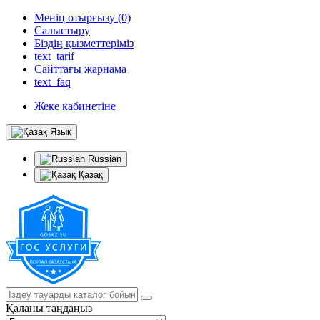
Менің отырғызу (0)
Салыстыру
Біздің қызметтеріміз
text_tarif
Сайттағы жарнама
text_faq
Жеке кабинетіне
Язык
Russian
Қазақ
Қаланы таңдаңыз