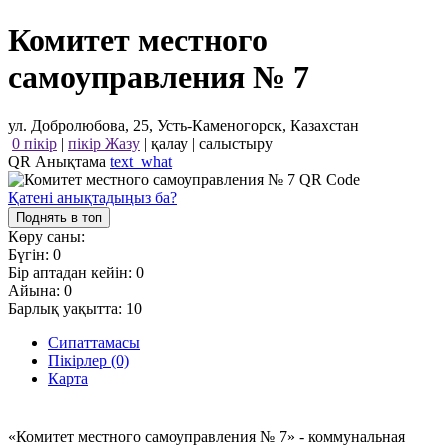
Комитет местного
самоуправления № 7
ул. Добролюбова, 25, Усть-Каменогорск, Казахстан
0 пікір
|
пікір Жазу
|
қалау
|
салыстыру
QR Анықтама
text_what
Қатені анықтадыңыз ба?
Поднять в топ
Көру саны:
Бүгін:
0
Бір аптадан кейін:
0
Айына:
0
Барлық уақытта:
10
Сипаттамасы
Пікірлер (0)
Карта
«Комитет местного самоуправления № 7» - коммунальная