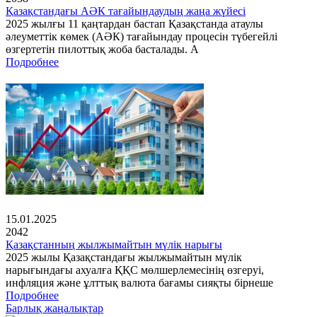
Қазақстандағы АӘК тағайындаудың жаңа жүйесі
2025 жылғы 11 қаңтардан бастап Қазақстанда атаулы
әлеуметтік көмек (АӘК) тағайындау процесін түбегейлі
өзгертетін пилоттық жоба басталады. А
Подробнее
15.01.2025
2042
Қазақстанның жылжымайтын мүлік нарығы
2025 жылы Қазақстандағы жылжымайтын мүлік
нарығындағы ахуалға ҚҚС мөлшерлемесінің өзгеруі,
инфляция және ұлттық валюта бағамы сияқты бірнеше
Подробнее
Барлық жаңалықтар